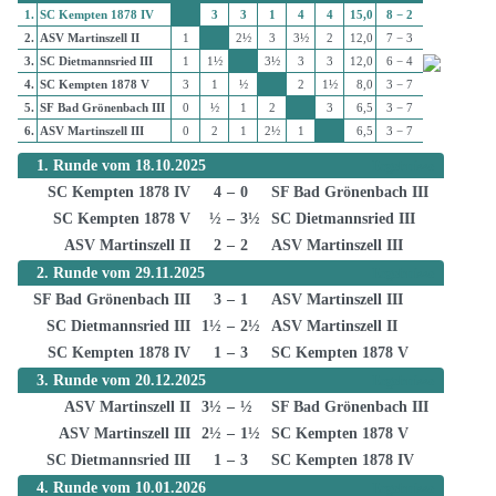
1.
SC Kempten 1878 IV
3
3
1
4
4
15,0
8 − 2
2.
ASV Martinszell II
1
2½
3
3½
2
12,0
7 − 3
3.
SC Dietmannsried III
1
1½
3½
3
3
12,0
6 − 4
4.
SC Kempten 1878 V
3
1
½
2
1½
8,0
3 − 7
5.
SF Bad Grönenbach III
0
½
1
2
3
6,5
3 − 7
6.
ASV Martinszell III
0
2
1
2½
1
6,5
3 − 7
1. Runde vom 18.10.2025
Ergebnisse
SC Kempten 1878 IV
4
–
0
SF Bad Grönenbach III
SC Kempten 1878 V
½
–
3½
SC Dietmannsried III
ASV Martinszell II
2
–
2
ASV Martinszell III
2. Runde vom 29.11.2025
Ergebnisse
SF Bad Grönenbach III
3
–
1
ASV Martinszell III
SC Dietmannsried III
1½
–
2½
ASV Martinszell II
SC Kempten 1878 IV
1
–
3
SC Kempten 1878 V
3. Runde vom 20.12.2025
Ergebnisse
ASV Martinszell II
3½
–
½
SF Bad Grönenbach III
ASV Martinszell III
2½
–
1½
SC Kempten 1878 V
SC Dietmannsried III
1
–
3
SC Kempten 1878 IV
4. Runde vom 10.01.2026
Ergebnisse