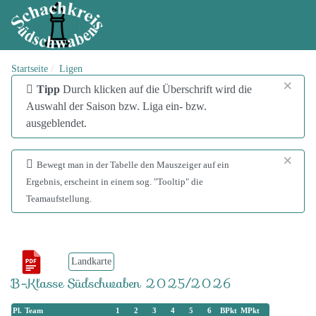
Startseite
Ligen
×
info
Tipp
Durch klicken auf die Überschrift wird die
Auswahl der Saison bzw. Liga ein- bzw.
ausgeblendet.
×
addinfo
Bewegt man in der Tabelle den Mauszeiger auf ein
Ergebnis, erscheint in einem sog. "Tooltip" die
Teamaufstellung.
Landkarte
B-Klasse Südschwaben 2025/2026
Pl.
Team
1
2
3
4
5
6
BPkt
MPkt