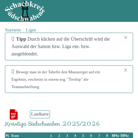
Startseite
Ligen
×
info
Tipp
Durch klicken auf die Überschrift wird die
Auswahl der Saison bzw. Liga ein- bzw.
ausgeblendet.
×
addinfo
Bewegt man in der Tabelle den Mauszeiger auf ein
Ergebnis, erscheint in einem sog. "Tooltip" die
Teamaufstellung.
Landkarte
Kreisliga Südschwaben 2025/2026
Pl.
Team
1
2
3
4
5
6
7
8
BPkt
MPkt