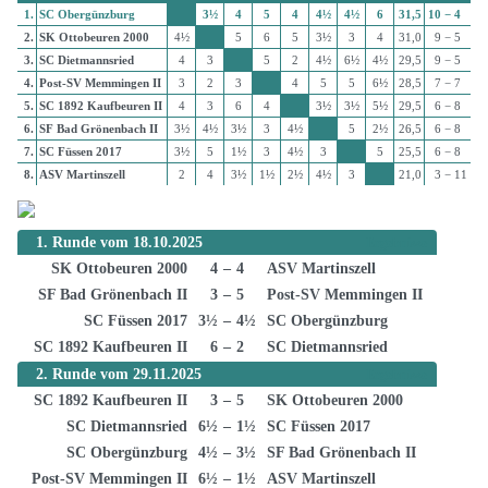
1.
SC Obergünzburg
3½
4
5
4
4½
4½
6
31,5
10 − 4
2.
SK Ottobeuren 2000
4½
5
6
5
3½
3
4
31,0
9 − 5
3.
SC Dietmannsried
4
3
5
2
4½
6½
4½
29,5
9 − 5
4.
Post-SV Memmingen II
3
2
3
4
5
5
6½
28,5
7 − 7
5.
SC 1892 Kaufbeuren II
4
3
6
4
3½
3½
5½
29,5
6 − 8
6.
SF Bad Grönenbach II
3½
4½
3½
3
4½
5
2½
26,5
6 − 8
7.
SC Füssen 2017
3½
5
1½
3
4½
3
5
25,5
6 − 8
8.
ASV Martinszell
2
4
3½
1½
2½
4½
3
21,0
3 − 11
1. Runde vom 18.10.2025
Ergebnisse
SK Ottobeuren 2000
4
–
4
ASV Martinszell
SF Bad Grönenbach II
3
–
5
Post-SV Memmingen II
SC Füssen 2017
3½
–
4½
SC Obergünzburg
SC 1892 Kaufbeuren II
6
–
2
SC Dietmannsried
2. Runde vom 29.11.2025
Ergebnisse
SC 1892 Kaufbeuren II
3
–
5
SK Ottobeuren 2000
SC Dietmannsried
6½
–
1½
SC Füssen 2017
SC Obergünzburg
4½
–
3½
SF Bad Grönenbach II
Post-SV Memmingen II
6½
–
1½
ASV Martinszell