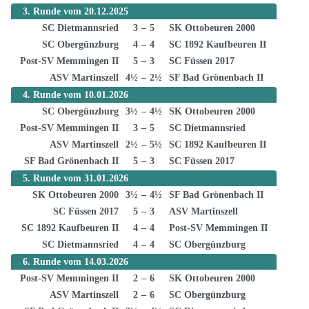
3. Runde vom 20.12.2025
Ergebnisse
SC Dietmannsried
3
–
5
SK Ottobeuren 2000
SC Obergünzburg
4
–
4
SC 1892 Kaufbeuren II
Post-SV Memmingen II
5
–
3
SC Füssen 2017
ASV Martinszell
4½
–
2½
SF Bad Grönenbach II
4. Runde vom 10.01.2026
Ergebnisse
SC Obergünzburg
3½
–
4½
SK Ottobeuren 2000
Post-SV Memmingen II
3
–
5
SC Dietmannsried
ASV Martinszell
2½
–
5½
SC 1892 Kaufbeuren II
SF Bad Grönenbach II
5
–
3
SC Füssen 2017
5. Runde vom 31.01.2026
Ergebnisse
SK Ottobeuren 2000
3½
–
4½
SF Bad Grönenbach II
SC Füssen 2017
5
–
3
ASV Martinszell
SC 1892 Kaufbeuren II
4
–
4
Post-SV Memmingen II
SC Dietmannsried
4
–
4
SC Obergünzburg
6. Runde vom 14.03.2026
Ergebnisse
Post-SV Memmingen II
2
–
6
SK Ottobeuren 2000
ASV Martinszell
2
–
6
SC Obergünzburg