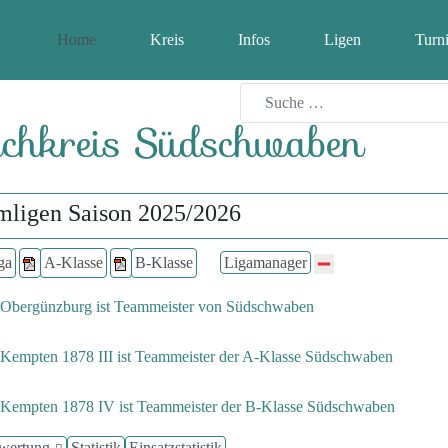
Home
Kreis
Infos
Ligen
Turni
chkreis Südschwaben
mligen Saison 2025/2026
ga
A-Klasse
B-Klasse
Ligamanager
Obergünzburg ist Teammeister von Südschwaben
Kempten 1878 III ist Teammeister der A-Klasse Südschwaben
Kempten 1878 IV ist Teammeister der B-Klasse Südschwaben
ertung
Statistik
Einsatzstatistik