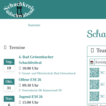
Startseite
Scha
Termine
Tea
4. Bad Grönenbacher
Sep.
Kreisli
Schachfestival
19
10:00 Uhr
SC 
Grund- und Mittelschule Bad Grönenbach
Offene EM 26
Okt.
SC 
09:30 Uhr
31
Vereinsheim SK Immenstadt 09
SC 
Jugend-EM 26
Nov.
15:00 Uhr
6
DWZ-Ausw