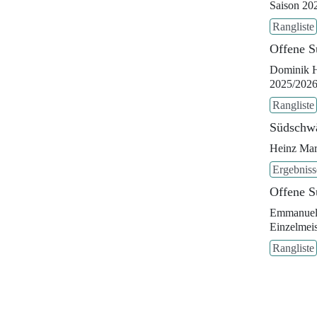
Saison 20
Rangliste
Offene S
Dominik Hö
2025/202
Rangliste
Südschwä
Heinz Mar
Ergebniss
Offene S
Emmanuel 
Einzelmei
Rangliste