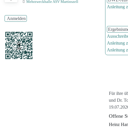
Mehrzweckhalle ASV Martinszell
Anleitung 
Teamli
Anmelden
Ergebnisme
Ausschreib
Anleitung z
Anleitung z
Neu
Ehrun
Für ihre ü
und Dr. T
19.07.2026
Offene S
Heinz Ham