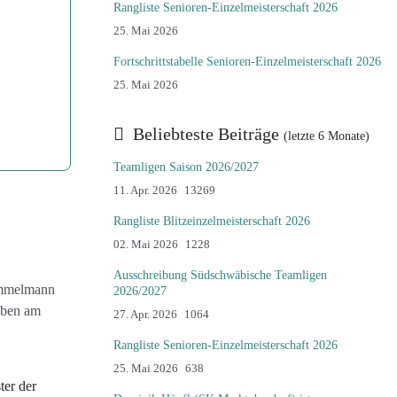
Rangliste Senioren-Einzelmeisterschaft 2026
Details
25. Mai 2026
Fortschrittstabelle Senioren-Einzelmeisterschaft 2026
Details
25. Mai 2026
Beliebteste Beiträge
Teamligen Saison 2026/2027
Details
11. Apr. 2026
13269
Rangliste Blitzeinzelmeisterschaft 2026
Details
02. Mai 2026
1228
ug
Ausschreibung Südschwäbische Teamligen
Kimmelmann
2026/2027
aben am
Details
27. Apr. 2026
1064
Rangliste Senioren-Einzelmeisterschaft 2026
Details
25. Mai 2026
638
er der