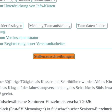
zur Unterdrückung von Info-Kästen
gen Saison 2026/2027
lder festlegen
Meldung Teamaufstellung
Teamdaten ändern
ung
um Vereinsadministrator
ur Registrierung neuer Vereinsmitarbeiter
igkeiten
Stellenausschreibungen
g von Alfons Kimmelmann und Dr. Tobias Kl
ber 30jährige Tätigkeit als Kassier und Schriftführer wurden Alfons 
obias Klug auf der Jahreshautpversammlung des Schachkreis Südschw
 geehrt.
üdschwäbische Senioren-Einzelmeisterschaft 2026
lack (Post-SV Memmingen) ist Südschwäbischer Senioren-Einzelmeist