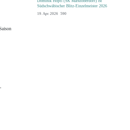
Dominik Höpfl (SK Marktoberdorf) ist
Südschwäbischer Blitz-Einzelmeister 2026
Details
19. Apr. 2026
590
Saison
-