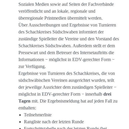
Sozialen Medien sowie auf Seiten der Fachverbände
veröffentlicht und an lokale, regionale und
überregionale Printmedien übermittelt werden.
Über Ausschreibungen und Ergebnisse von Turnieren
des Schachkreises Südschwaben informiert der
zuständige Spielleiter die Vereine und den Vorstand des
Schachkreises Südschwaben. Außerdem stellt er dem
Pressewart und dem Betreuer des Internetauftritts die
Informationen − möglichst in EDV-gerechter Form −
zur Verfügung.
Ergebnisse von Turnieren des Schachkreises, die von
südschwäbischen Vereinen ausgerichtet wurden, teilt
der jeweilige Ausrichter dem zuständigen Spielleiter −
möglichst in EDV-gerechter Form − innerhalb
drei
Tagen
mit. Die Ergebnismeldung hat auf jeden Fall zu
enthalten:
Teilnehmerliste
Rangliste nach der letzten Runde
Fortschrittstabelle nach der letzten Runde (bei