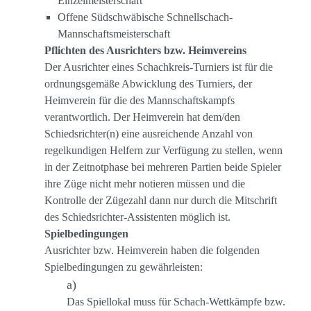
Einzelmeisterschaft
Offene Südschwäbische Schnellschach-
Mannschaftsmeisterschaft
Pflichten des Ausrichters bzw. Heimvereins
Der Ausrichter eines Schachkreis-Turniers ist für die
ordnungsgemäße Abwicklung des Turniers, der
Heimverein für die des Mannschaftskampfs
verantwortlich. Der Heimverein hat dem/den
Schiedsrichter(n) eine ausreichende Anzahl von
regelkundigen Helfern zur Verfügung zu stellen, wenn
in der Zeitnotphase bei mehreren Partien beide Spieler
ihre Züge nicht mehr notieren müssen und die
Kontrolle der Zügezahl dann nur durch die Mitschrift
des Schiedsrichter-Assistenten möglich ist.
Spielbedingungen
Ausrichter bzw. Heimverein haben die folgenden
Spielbedingungen zu gewährleisten:
Das Spiellokal muss für Schach-Wettkämpfe bzw.