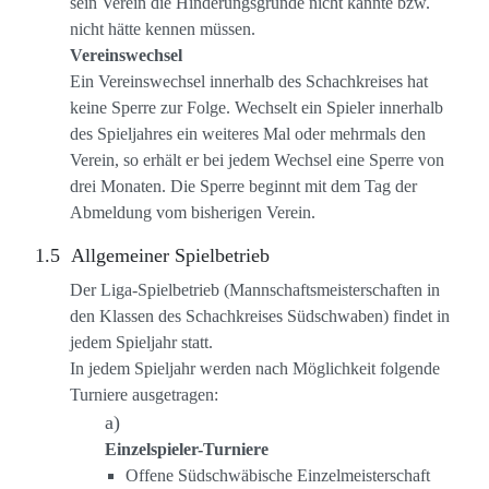
sein Verein die Hinderungsgründe nicht kannte bzw.
nicht hätte kennen müssen.
Vereinswechsel
Ein Vereinswechsel innerhalb des Schachkreises hat
keine Sperre zur Folge. Wechselt ein Spieler innerhalb
des Spieljahres ein weiteres Mal oder mehrmals den
Verein, so erhält er bei jedem Wechsel eine Sperre von
drei Monaten. Die Sperre beginnt mit dem Tag der
Abmeldung vom bisherigen Verein.
Allgemeiner Spielbetrieb
Der Liga-Spielbetrieb (Mannschaftsmeisterschaften in
den Klassen des Schachkreises Südschwaben) findet in
jedem Spieljahr statt.
In jedem Spieljahr werden nach Möglichkeit folgende
Turniere ausgetragen:
Einzelspieler-Turniere
Offene Südschwäbische Einzelmeisterschaft