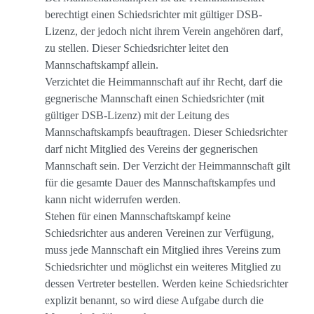
berechtigt einen Schiedsrichter mit gültiger DSB-
Lizenz, der jedoch nicht ihrem Verein angehören darf,
zu stellen. Dieser Schiedsrichter leitet den
Mannschaftskampf allein.
Verzichtet die Heimmannschaft auf ihr Recht, darf die
gegnerische Mannschaft einen Schiedsrichter (mit
gültiger DSB-Lizenz) mit der Leitung des
Mannschaftskampfs beauftragen. Dieser Schiedsrichter
darf nicht Mitglied des Vereins der gegnerischen
Mannschaft sein. Der Verzicht der Heimmannschaft gilt
für die gesamte Dauer des Mannschaftskampfes und
kann nicht widerrufen werden.
Stehen für einen Mannschaftskampf keine
Schiedsrichter aus anderen Vereinen zur Verfügung,
muss jede Mannschaft ein Mitglied ihres Vereins zum
Schiedsrichter und möglichst ein weiteres Mitglied zu
dessen Vertreter bestellen. Werden keine Schiedsrichter
explizit benannt, so wird diese Aufgabe durch die