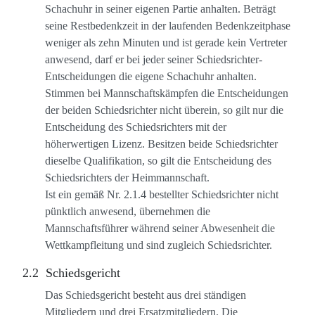
Schachuhr in seiner eigenen Partie anhalten. Beträgt
seine Restbedenkzeit in der laufenden Bedenkzeitphase
weniger als zehn Minuten und ist gerade kein Vertreter
anwesend, darf er bei jeder seiner Schiedsrichter-
Entscheidungen die eigene Schachuhr anhalten.
Stimmen bei Mannschaftskämpfen die Entscheidungen
der beiden Schiedsrichter nicht überein, so gilt nur die
Entscheidung des Schiedsrichters mit der
höherwertigen Lizenz. Besitzen beide Schiedsrichter
dieselbe Qualifikation, so gilt die Entscheidung des
Schiedsrichters der Heimmannschaft.
Ist ein gemäß Nr. 2.1.4 bestellter Schiedsrichter nicht
pünktlich anwesend, übernehmen die
Mannschaftsführer während seiner Abwesenheit die
Wettkampfleitung und sind zugleich Schiedsrichter.
Schiedsgericht
Das Schiedsgericht besteht aus drei ständigen
Mitgliedern und drei Ersatzmitgliedern. Die