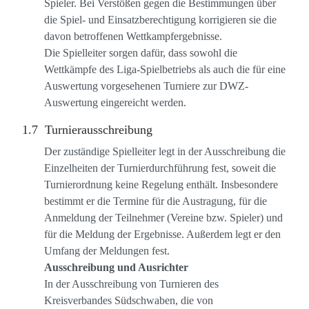
Spieler. Bei Verstößen gegen die Bestimmungen über
die Spiel- und Einsatzberechtigung korrigieren sie die
davon betroffenen Wettkampfergebnisse.
Die Spielleiter sorgen dafür, dass sowohl die
Wettkämpfe des Liga-Spielbetriebs als auch die für eine
Auswertung vorgesehenen Turniere zur DWZ-
Auswertung eingereicht werden.
Turnierausschreibung
Der zuständige Spielleiter legt in der Ausschreibung die
Einzelheiten der Turnierdurchführung fest, soweit die
Turnierordnung keine Regelung enthält. Insbesondere
bestimmt er die Termine für die Austragung, für die
Anmeldung der Teilnehmer (Vereine bzw. Spieler) und
für die Meldung der Ergebnisse. Außerdem legt er den
Umfang der Meldungen fest.
Ausschreibung und Ausrichter
In der Ausschreibung von Turnieren des
Kreisverbandes Südschwaben, die von