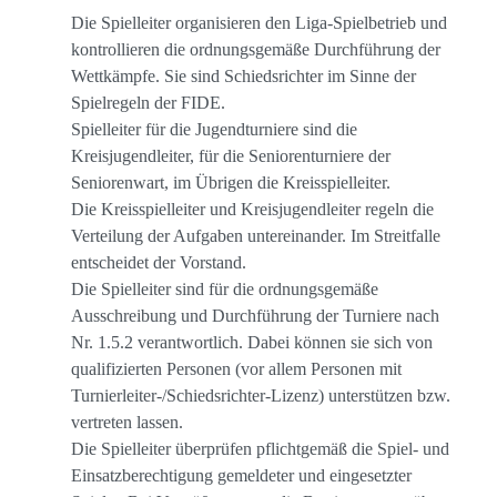
Die Spielleiter organisieren den Liga-Spielbetrieb und
kontrollieren die ordnungsgemäße Durchführung der
Wettkämpfe. Sie sind Schiedsrichter im Sinne der
Spielregeln der FIDE.
Spielleiter für die Jugendturniere sind die
Kreisjugendleiter, für die Seniorenturniere der
Seniorenwart, im Übrigen die Kreisspielleiter.
Die Kreisspielleiter und Kreisjugendleiter regeln die
Verteilung der Aufgaben untereinander. Im Streitfalle
entscheidet der Vorstand.
Die Spielleiter sind für die ordnungsgemäße
Ausschreibung und Durchführung der Turniere nach
Nr. 1.5.2 verantwortlich. Dabei können sie sich von
qualifizierten Personen (vor allem Personen mit
Turnierleiter-/Schiedsrichter-Lizenz) unterstützen bzw.
vertreten lassen.
Die Spielleiter überprüfen pflichtgemäß die Spiel- und
Einsatzberechtigung gemeldeter und eingesetzter