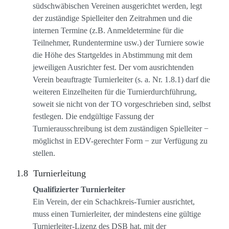
südschwäbischen Vereinen ausgerichtet werden, legt
der zuständige Spielleiter den Zeitrahmen und die
internen Termine (z.B. Anmeldetermine für die
Teilnehmer, Rundentermine usw.) der Turniere sowie
die Höhe des Startgeldes in Abstimmung mit dem
jeweiligen Ausrichter fest. Der vom ausrichtenden
Verein beauftragte Turnierleiter (s. a. Nr. 1.8.1) darf die
weiteren Einzelheiten für die Turnierdurchführung,
soweit sie nicht von der TO vorgeschrieben sind, selbst
festlegen. Die endgültige Fassung der
Turnierausschreibung ist dem zuständigen Spielleiter −
möglichst in EDV-gerechter Form − zur Verfügung zu
stellen.
Turnierleitung
Qualifizierter Turnierleiter
Ein Verein, der ein Schachkreis-Turnier ausrichtet,
muss einen Turnierleiter, der mindestens eine gültige
Turnierleiter-Lizenz des DSB hat, mit der