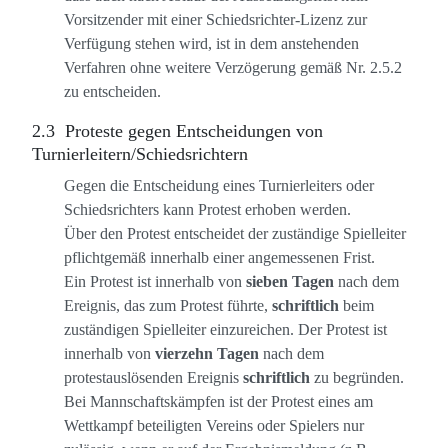
Vorsitzender mit einer Schiedsrichter-Lizenz zur
Verfügung stehen wird, ist in dem anstehenden
Verfahren ohne weitere Verzögerung gemäß Nr. 2.5.2
zu entscheiden.
Proteste gegen Entscheidungen von
Turnierleitern/Schiedsrichtern
Gegen die Entscheidung eines Turnierleiters oder
Schiedsrichters kann Protest erhoben werden.
Über den Protest entscheidet der zuständige Spielleiter
pflichtgemäß innerhalb einer angemessenen Frist.
Ein Protest ist innerhalb von
sieben Tagen
nach dem
Ereignis, das zum Protest führte,
schriftlich
beim
zuständigen Spielleiter einzureichen. Der Protest ist
innerhalb von
vierzehn Tagen
nach dem
protestauslösenden Ereignis
schriftlich
zu begründen.
Bei Mannschaftskämpfen ist der Protest eines am
Wettkampf beteiligten Vereins oder Spielers nur