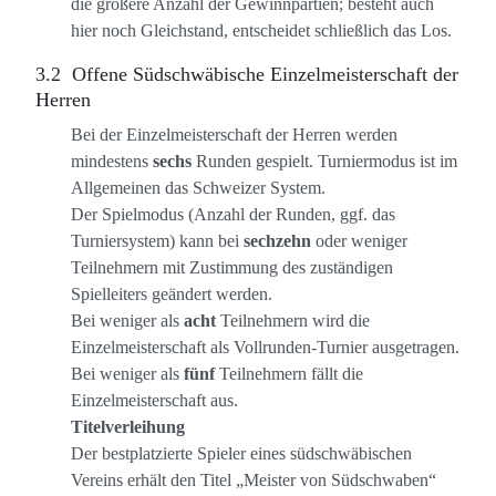
die größere Anzahl der Gewinnpartien; besteht auch
hier noch Gleichstand, entscheidet schließlich das Los.
Offene Südschwäbische Einzelmeisterschaft der
Herren
Bei der Einzelmeisterschaft der Herren werden
mindestens
sechs
Runden gespielt. Turniermodus ist im
Allgemeinen das Schweizer System.
Der Spielmodus (Anzahl der Runden, ggf. das
Turniersystem) kann bei
sechzehn
oder weniger
Teilnehmern mit Zustimmung des zuständigen
Spielleiters geändert werden.
Bei weniger als
acht
Teilnehmern wird die
Einzelmeisterschaft als Vollrunden-Turnier ausgetragen.
Bei weniger als
fünf
Teilnehmern fällt die
Einzelmeisterschaft aus.
Titelverleihung
Der bestplatzierte Spieler eines südschwäbischen
Vereins erhält den Titel „Meister von Südschwaben“