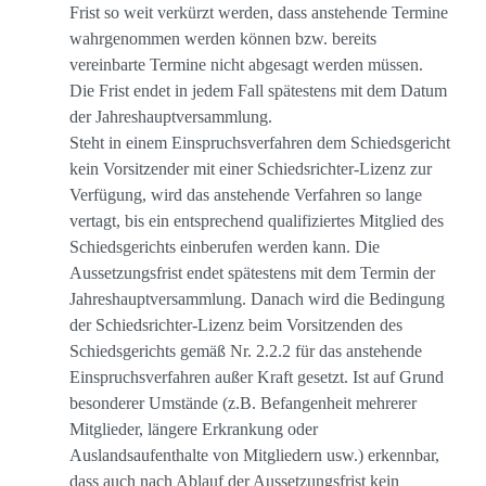
Frist so weit verkürzt werden, dass anstehende Termine
wahrgenommen werden können bzw. bereits
vereinbarte Termine nicht abgesagt werden müssen.
Die Frist endet in jedem Fall spätestens mit dem Datum
der Jahreshauptversammlung.
Steht in einem Einspruchsverfahren dem Schiedsgericht
kein Vorsitzender mit einer Schiedsrichter-Lizenz zur
Verfügung, wird das anstehende Verfahren so lange
vertagt, bis ein entsprechend qualifiziertes Mitglied des
Schiedsgerichts einberufen werden kann. Die
Aussetzungsfrist endet spätestens mit dem Termin der
Jahreshauptversammlung. Danach wird die Bedingung
der Schiedsrichter-Lizenz beim Vorsitzenden des
Schiedsgerichts gemäß Nr. 2.2.2 für das anstehende
Einspruchsverfahren außer Kraft gesetzt. Ist auf Grund
besonderer Umstände (z.B. Befangenheit mehrerer
Mitglieder, längere Erkrankung oder
Auslandsaufenthalte von Mitgliedern usw.) erkennbar,
dass auch nach Ablauf der Aussetzungsfrist kein