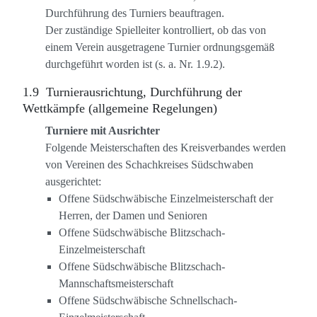
Durchführung des Turniers beauftragen.
Der zuständige Spielleiter kontrolliert, ob das von
einem Verein ausgetragene Turnier ordnungsgemäß
durchgeführt worden ist (s. a. Nr. 1.9.2).
Turnierausrichtung, Durchführung der
Wettkämpfe (allgemeine Regelungen)
Turniere mit Ausrichter
Folgende Meisterschaften des Kreisverbandes werden
von Vereinen des Schachkreises Südschwaben
ausgerichtet:
Offene Südschwäbische Einzelmeisterschaft der
Herren, der Damen und Senioren
Offene Südschwäbische Blitzschach-
Einzelmeisterschaft
Offene Südschwäbische Blitzschach-
Mannschaftsmeisterschaft
Offene Südschwäbische Schnellschach-