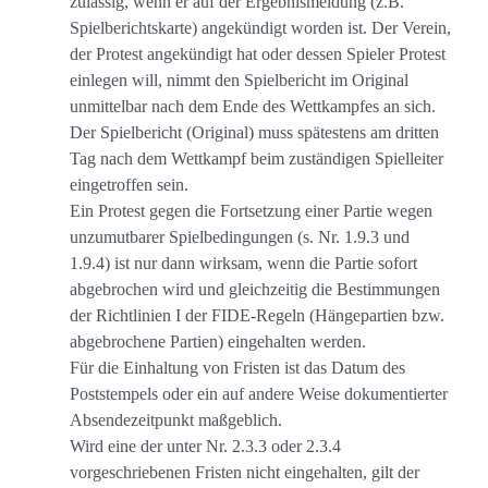
zulässig, wenn er auf der Ergebnismeldung (z.B.
Spielberichtskarte) angekündigt worden ist. Der Verein,
der Protest angekündigt hat oder dessen Spieler Protest
einlegen will, nimmt den Spielbericht im Original
unmittelbar nach dem Ende des Wettkampfes an sich.
Der Spielbericht (Original) muss spätestens am dritten
Tag nach dem Wettkampf beim zuständigen Spielleiter
eingetroffen sein.
Ein Protest gegen die Fortsetzung einer Partie wegen
unzumutbarer Spielbedingungen (s. Nr. 1.9.3 und
1.9.4) ist nur dann wirksam, wenn die Partie sofort
abgebrochen wird und gleichzeitig die Bestimmungen
der Richtlinien I der FIDE-Regeln (Hängepartien bzw.
abgebrochene Partien) eingehalten werden.
Für die Einhaltung von Fristen ist das Datum des
Poststempels oder ein auf andere Weise dokumentierter
Absendezeitpunkt maßgeblich.
Wird eine der unter Nr. 2.3.3 oder 2.3.4
vorgeschriebenen Fristen nicht eingehalten, gilt der