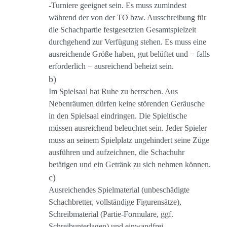
-Turniere geeignet sein. Es muss zumindest
während der von der TO bzw. Ausschreibung für
die Schachpartie festgesetzten Gesamtspielzeit
durchgehend zur Verfügung stehen. Es muss eine
ausreichende Größe haben, gut belüftet und − falls
erforderlich − ausreichend beheizt sein.
Im Spielsaal hat Ruhe zu herrschen. Aus
Nebenräumen dürfen keine störenden Geräusche
in den Spielsaal eindringen. Die Spieltische
müssen ausreichend beleuchtet sein. Jeder Spieler
muss an seinem Spielplatz ungehindert seine Züge
ausführen und aufzeichnen, die Schachuhr
betätigen und ein Getränk zu sich nehmen können.
Ausreichendes Spielmaterial (unbeschädigte
Schachbretter, vollständige Figurensätze),
Schreibmaterial (Partie-Formulare, ggf.
Schreibunterlagen) und einwandfrei