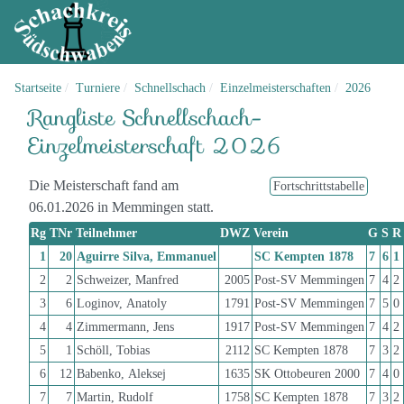
Startseite
Turniere
Schnellschach
Einzelmeisterschaften
2026
Rangliste Schnellschach-
Einzelmeisterschaft 2026
Die Meisterschaft fand am
Fortschrittstabelle
06.01.2026 in Memmingen statt.
Rg
TNr
Teilnehmer
DWZ
Verein
G
S
R
1
20
Aguirre Silva, Emmanuel
SC Kempten 1878
7
6
1
2
2
Schweizer, Manfred
2005
Post-SV Memmingen
7
4
2
3
6
Loginov, Anatoly
1791
Post-SV Memmingen
7
5
0
4
4
Zimmermann, Jens
1917
Post-SV Memmingen
7
4
2
5
1
Schöll, Tobias
2112
SC Kempten 1878
7
3
2
6
12
Babenko, Aleksej
1635
SK Ottobeuren 2000
7
4
0
7
7
Martin, Rudolf
1758
SC Kempten 1878
7
3
2