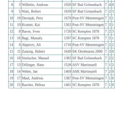
8
3
Wilhelm, Andreas
1920
SF Bad Grönenbach
7
4
0
9
5
Walz, Robert
1839
SF Bad Grönenbach
7
2
3
10
10
Duvnjak, Pero
1679
Post-SV Memmingen
7
3
1
11
19
Kramer, Kai
1363
Post-SV Memmingen
7
3
1
12
8
Baron, Sven
1720
SC Kempten 1878
7
2
3
13
16
Bagi, Mustafa
1397
SC Kempten 1878
7
3
1
14
9
Akperov, Ali
1710
Post-SV Memmingen
7
2
2
15
11
Zautzig, Hubert
1649
SK Ottobeuren 2000
7
3
0
16
18
Simlacher, Manuel
1383
SF Bad Grönenbach
7
2
2
17
13
Dillinger, Hans
1528
ASV Martinszell
7
1
2
18
14
Weber, Jan
1469
ASK Martinszell
7
2
0
19
17
Maul, Andreas
1387
Post-SV Memmingen
7
1
0
20
15
Rascher, Helena
1461
SC Kempten 1878
7
1
0