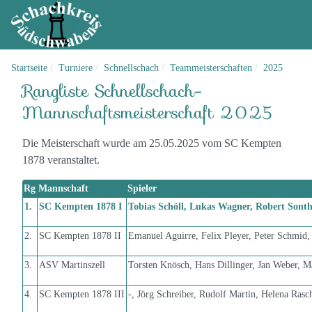
Startseite
Turniere
Schnellschach
Teammeisterschaften
2025
Rangliste Schnellschach-
Mannschaftsmeisterschaft 2025
Die Meisterschaft wurde am 25.05.2025 vom SC Kempten
1878 veranstaltet.
Rg
Mannschaft
Spieler
1.
SC Kempten 1878 I
Tobias Schöll, Lukas Wagner, Robert Sont
2.
SC Kempten 1878 II
Emanuel Aguirre, Felix Pleyer, Peter Schmid
3.
ASV Martinszell
Torsten Knösch, Hans Dillinger, Jan Weber, M
4.
SC Kempten 1878 III
-, Jörg Schreiber, Rudolf Martin, Helena Rasc