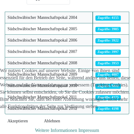
Südschwäbischer Mannschaftspokal 2004
Zugriffe: 4155
Südschwäbischer Mannschaftspokal 2005
Zugriffe: 3985
Südschwäbischer Mannschaftspokal 2006
Zugriffe: 3922
Südschwäbischer Mannschaftspokal 2007
Zugriffe: 3997
Südschwäbischer Mannschaftspokal 2008
Zugriffe: 3953
Wir nutzen Cookies auf unserer Website. Einige von ihnen sind
Südschwäbischer Mannschaftspokal 2009
Zugriffe: 4007
essenziell für den Betrieb der Seite, während andere uns helfen, diese
Website und die Nutzererfahrung zu verbessern (Tracking Cookies).
Südschwäbischer Mannschaftspokal 2010
Zugriffe: 4092
Sie können selbst entscheiden, ob Sie die Cookies zulassen möchten.
Südschwäbischer Mannschaftspokal 2011
Zugriffe: 4175
Bitte beachten Sie, dass bei einer Ablehnung womöglich nicht mehr
alle Funktionalitäten der Seite zur Verfügung stehen.
Südschwäbischer Mannschaftspokal 2012
Zugriffe: 4198
Akzeptieren
Ablehnen
Weitere Informationen
Impressum