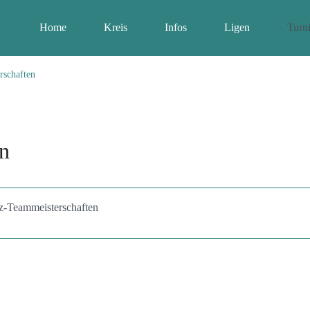
Home
Kreis
Infos
Ligen
Turni
rschaften
en
z-Teammeisterschaften