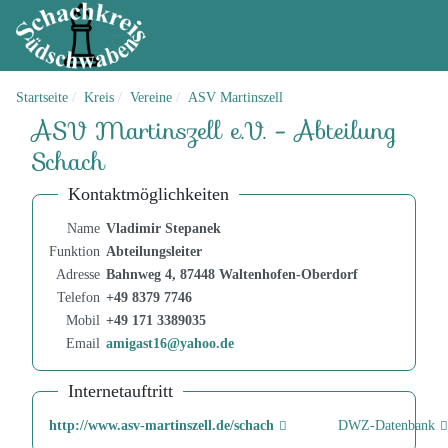
Startseite
Kreis
Vereine
ASV Martinszell
ASV Martinszell e.V. - Abteilung
Schach
Kontaktmöglichkeiten
Name
Vladimir Stepanek
Funktion
Abteilungsleiter
Adresse
Bahnweg 4, 87448 Waltenhofen-Oberdorf
Telefon
+49 8379 7746
Mobil
+49 171 3389035
Email
amigast16@yahoo.de
Internetauftritt
http://www.asv-martinszell.de/schach
DWZ-Datenbank