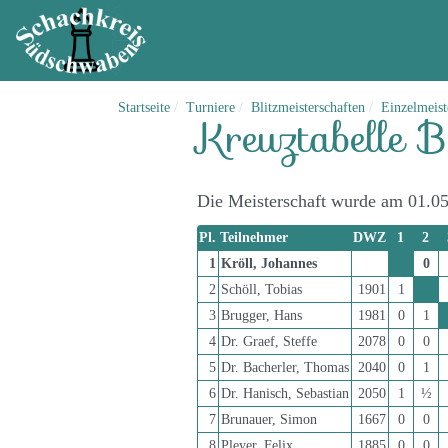
Startseite
Turniere
Blitzmeisterschaften
Einzelmeist
Kreuztabelle 
Die Meisterschaft wurde am 01.0
Pl.
Teilnehmer
DWZ
1
2
1
Kröll, Johannes
0
2
Schöll, Tobias
1901
1
3
Brugger, Hans
1981
0
1
4
Dr. Graef, Steffe
2078
0
0
5
Dr. Bacherler, Thomas
2040
0
1
6
Dr. Hanisch, Sebastian
2050
1
½
7
Brunauer, Simon
1667
0
0
8
Pleyer, Felix
1885
0
0