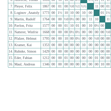
7.
Pleyer, Felix
1867
00
01
00
½0
½1
½½
11
00
01
8.
Loginov ,Anatoly
1773
00
1½
10
10
00
10
00
01
1½
9.
Martin, Rudolf
1764
00
00
½0
0½
00
00
11
10
11
10.
Pavlon, Fritz
1577
00
00
01
10
01
00
10
0½
00
11.
Natterer, Winfrie
1668
00
00
00
0½
0½
00
00
00
00
½0
12.
Pfalzer, Helmut
1795
00
00
10
00
0½
00
00
½0
00
00
13.
Kramer, Kai
1353
00
00
00
00
00
10
00
00
00
00
14.
Ruhnke, Simon
1429
00
00
00
00
00
00
00
00
00
00
15.
Eder, Fabian
1212
00
00
01
00
00
00
00
01
00
00
16.
Maul, Andreas
1346
00
00
00
00
00
00
00
00
10
00