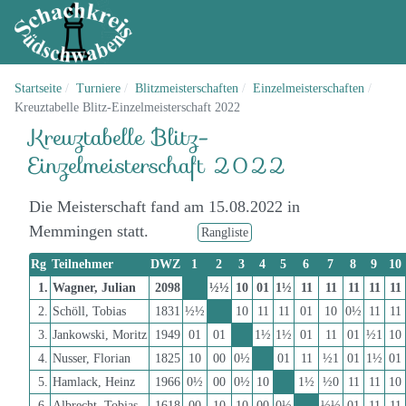
Startseite
Turniere
Blitzmeisterschaften
Einzelmeisterschaften
Kreuztabelle Blitz-Einzelmeisterschaft 2022
Kreuztabelle Blitz-
Einzelmeisterschaft 2022
Die Meisterschaft fand am 15.08.2022 in
Memmingen statt.
Rangliste
Rg
Teilnehmer
DWZ
1
2
3
4
5
6
7
8
9
10
1.
Wagner, Julian
2098
½½
10
01
1½
11
11
11
11
11
2.
Schöll, Tobias
1831
½½
10
11
11
01
10
0½
11
11
3.
Jankowski, Moritz
1949
01
01
1½
1½
01
11
01
½1
10
4.
Nusser, Florian
1825
10
00
0½
01
11
½1
01
1½
01
5.
Hamlack, Heinz
1966
0½
00
0½
10
1½
½0
11
11
10
6.
Albrecht, Tobias
1618
00
10
10
00
0½
½½
01
11
11