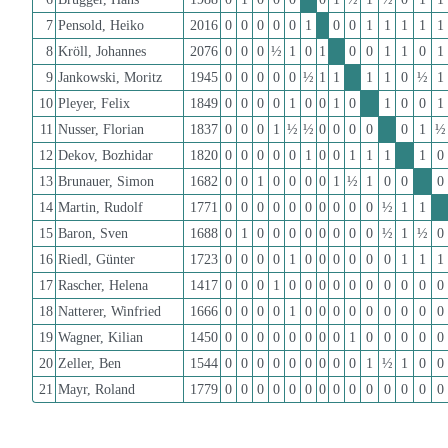
7
Pensold, Heiko
2016
0
0
0
0
0
1
0
0
1
1
1
1
1
8
Kröll, Johannes
2076
0
0
0
½
1
0
1
0
0
1
1
0
1
9
Jankowski, Moritz
1945
0
0
0
0
0
½
1
1
1
1
0
½
1
10
Pleyer, Felix
1849
0
0
0
0
1
0
0
1
0
1
0
0
1
11
Nusser, Florian
1837
0
0
0
1
½
½
0
0
0
0
0
1
½
12
Dekov, Bozhidar
1820
0
0
0
0
0
1
0
0
1
1
1
1
0
13
Brunauer, Simon
1682
0
0
1
0
0
0
0
1
½
1
0
0
0
14
Martin, Rudolf
1771
0
0
0
0
0
0
0
0
0
0
½
1
1
15
Baron, Sven
1688
0
1
0
0
0
0
0
0
0
0
½
1
½
0
16
Riedl, Günter
1723
0
0
0
0
1
0
0
0
0
0
0
1
1
1
17
Rascher, Helena
1417
0
0
0
1
0
0
0
0
0
0
0
0
0
0
18
Natterer, Winfried
1666
0
0
0
0
1
0
0
0
0
0
0
0
0
0
19
Wagner, Kilian
1450
0
0
0
0
0
0
0
0
1
0
0
0
0
0
20
Zeller, Ben
1544
0
0
0
0
0
0
0
0
0
1
½
1
0
0
21
Mayr, Roland
1779
0
0
0
0
0
0
0
0
0
0
0
0
0
0