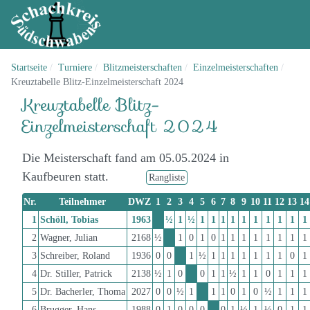
Startseite
Turniere
Blitzmeisterschaften
Einzelmeisterschaften
Kreuztabelle Blitz-Einzelmeisterschaft 2024
Kreuztabelle Blitz-
Einzelmeisterschaft 2024
Die Meisterschaft fand am 05.05.2024 in
Kaufbeuren statt.
Rangliste
Nr.
Teilnehmer
DWZ
1
2
3
4
5
6
7
8
9
10
11
12
13
14
1
Schöll, Tobias
1963
½
1
½
1
1
1
1
1
1
1
1
1
1
2
Wagner, Julian
2168
½
1
0
1
0
1
1
1
1
1
1
1
1
3
Schreiber, Roland
1936
0
0
1
½
1
1
1
1
1
1
1
0
1
4
Dr. Stiller, Patrick
2138
½
1
0
0
1
1
½
1
1
0
1
1
1
5
Dr. Bacherler, Thoma
2027
0
0
½
1
1
1
0
1
0
½
1
1
1
6
Brugger, Hans
1988
0
1
0
0
0
0
1
½
1
½
0
1
1