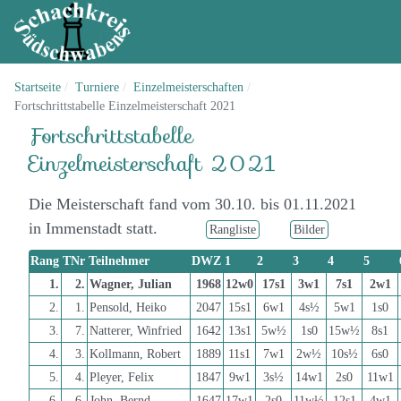
Startseite
Turniere
Einzelmeisterschaften
Fortschrittstabelle Einzelmeisterschaft 2021
Fortschrittstabelle
Einzelmeisterschaft 2021
Die Meisterschaft fand vom 30.10. bis 01.11.2021
in Immenstadt statt.
Rangliste
Bilder
Rang
TNr
Teilnehmer
DWZ
1
2
3
4
5
1.
2.
Wagner, Julian
1968
12w0
17s1
3w1
7s1
2w1
2.
1.
Pensold, Heiko
2047
15s1
6w1
4s½
5w1
1s0
3.
7.
Natterer, Winfried
1642
13s1
5w½
1s0
15w½
8s1
4.
3.
Kollmann, Robert
1889
11s1
7w1
2w½
10s½
6s0
5.
4.
Pleyer, Felix
1847
9w1
3s½
14w1
2s0
11w1
6.
6.
John, Bernd
1647
17w1
2s0
11w½
12s1
4w1