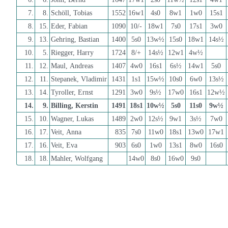
7.
8.
Schöll, Tobias
1552
16w1
4s0
8w1
1w0
15s1
8.
15.
Eder, Fabian
1090
10/-
18w1
7s0
17s1
3w0
9.
13.
Gehring, Bastian
1400
5s0
13w½
15s0
18w1
14s½
10.
5.
Riegger, Harry
1724
8/+
14s½
12w1
4w½
11.
12.
Maul, Andreas
1407
4w0
16s1
6s½
14w1
5s0
12.
11.
Stepanek, Vladimir
1431
1s1
15w½
10s0
6w0
13s½
13.
14.
Tyroller, Ernst
1291
3w0
9s½
17w0
16s1
12w½
14.
9.
Billing, Kerstin
1491
18s1
10w½
5s0
11s0
9w½
15.
10.
Wagner, Lukas
1489
2w0
12s½
9w1
3s½
7w0
16.
17.
Veit, Anna
835
7s0
11w0
18s1
13w0
17w1
17.
16.
Veit, Eva
903
6s0
1w0
13s1
8w0
16s0
18.
18.
Mahler, Wolfgang
14w0
8s0
16w0
9s0