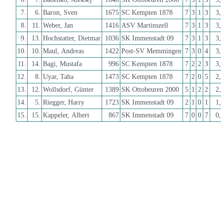
7.
6.
Baron, Sven
1675
SC Kempten 1878
7
3
1
3
3
8.
11.
Weber, Jan
1416
ASV Martinszell
7
3
1
3
3
9.
13.
Hochstatter, Dietmar
1036
SK Immenstadt 09
7
3
1
3
3
10.
10.
Maul, Andreas
1422
Post-SV Memmingen
7
3
0
4
3
11.
14.
Bagi, Mustafa
996
SC Kempten 1878
7
2
2
3
3
12.
8.
Uyar, Taha
1473
SC Kempten 1878
7
2
0
5
2
13.
12.
Wollsdorf, Günter
1389
SK Ottobeuren 2000
5
1
2
2
2
14.
5.
Riegger, Harry
1723
SK Immenstadt 09
2
1
0
1
1
15.
15.
Kappeler, Albert
867
SK Immenstadt 09
7
0
0
7
0