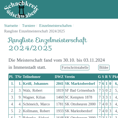
Startseite
Turniere
Einzelmeisterschaften
Rangliste Einzelmeisterschaft 2024/2025
Rangliste Einzelmeisterschaft
2024/2025
Die Meisterschaft fand vom 30.10. bis 03.11.2024
in Immenstadt statt.
Fortschrittstabelle
Bilder
Pl.
TNr
Teilnehmer
DWZ
Verein
G
S
R
V
Pkt
1.
1.
Kröll, Johannes
2041
SK Marktoberdorf
7
6
1
0
6
2.
3.
Walz, Robert
1819
SF Bad Grönenbach
7
5
0
2
5
3.
9.
Wagner, Kilian
1460
SC Kempten 1878
7
3
3
1
4
4.
4.
Schöneich, Marco
1781
SK Ottobeuren 2000
7
4
0
3
4
5.
2.
Kollmann, Robert
1933
SK Marktoberdorf
7
4
0
3
4
6.
7.
Babenko, Aleksej
1648
SK Ottobeuren 2000
7
3
1
3
3