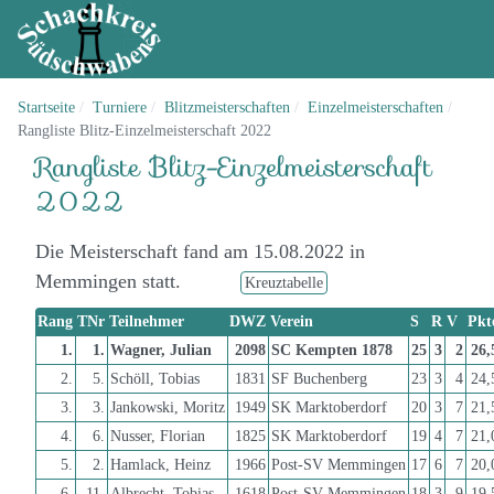
Startseite
Turniere
Blitzmeisterschaften
Einzelmeisterschaften
Rangliste Blitz-Einzelmeisterschaft 2022
Rangliste Blitz-Einzelmeisterschaft
2022
Die Meisterschaft fand am 15.08.2022 in
Memmingen statt.
Kreuztabelle
Rang
TNr
Teilnehmer
DWZ
Verein
S
R
V
Pkt
1.
1.
Wagner, Julian
2098
SC Kempten 1878
25
3
2
26,
2.
5.
Schöll, Tobias
1831
SF Buchenberg
23
3
4
24,
3.
3.
Jankowski, Moritz
1949
SK Marktoberdorf
20
3
7
21,
4.
6.
Nusser, Florian
1825
SK Marktoberdorf
19
4
7
21,
5.
2.
Hamlack, Heinz
1966
Post-SV Memmingen
17
6
7
20,
6.
11.
Albrecht, Tobias
1618
Post-SV Memmingen
18
3
9
19,