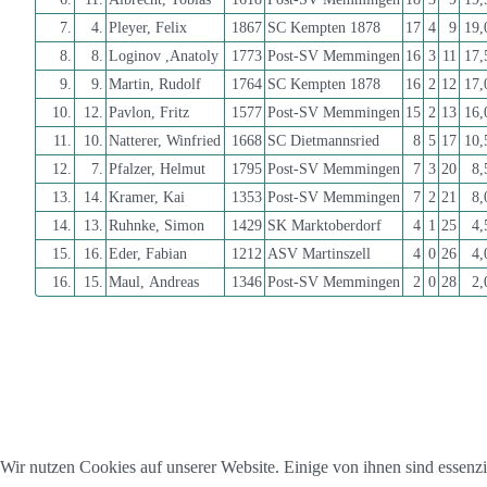
7.
4.
Pleyer, Felix
1867
SC Kempten 1878
17
4
9
19,
8.
8.
Loginov ,Anatoly
1773
Post-SV Memmingen
16
3
11
17,
9.
9.
Martin, Rudolf
1764
SC Kempten 1878
16
2
12
17,
10.
12.
Pavlon, Fritz
1577
Post-SV Memmingen
15
2
13
16,
11.
10.
Natterer, Winfried
1668
SC Dietmannsried
8
5
17
10,
12.
7.
Pfalzer, Helmut
1795
Post-SV Memmingen
7
3
20
8,
13.
14.
Kramer, Kai
1353
Post-SV Memmingen
7
2
21
8,
14.
13.
Ruhnke, Simon
1429
SK Marktoberdorf
4
1
25
4,
15.
16.
Eder, Fabian
1212
ASV Martinszell
4
0
26
4,
16.
15.
Maul, Andreas
1346
Post-SV Memmingen
2
0
28
2,
Wir nutzen Cookies auf unserer Website. Einige von ihnen sind essenzie