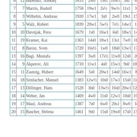
6
12
Babenko, Aleksej
1635
2w0
19s1
10w1
3s0
4
7
7
Martin, Rudolf
1758
19w1
2s½
9w½
11s1
3
8
3
Wilhelm, Andreas
1920
17w1
3s0
2w0
19s1
1
9
5
Walz, Robert
1839
20w1
5w½
7s½
14w1
1
10
10
Duvnjak, Pero
1679
1s0
16w1
6s0
18w1
1
11
19
Kramer, Kai
1363
14s0
18w1
13s1
7w0
1
12
8
Baron, Sven
1720
16s½
1w0
18s0
13w1
1
13
16
Bagi, Mustafa
1397
3w0
17s½
11w0
12s0
2
14
9
Akperov, Ali
1710
11w1
4s0
15w1
9s0
1
15
11
Zautzig, Hubert
1649
5s0
20w1
14s0
16w1
16
18
Simlacher, Manuel
1383
12w½
10s0
17w1
15s0
1
17
13
Dillinger, Hans
1528
8s0
13w½
16s0
20w1
1
18
14
Weber, Jan
1469
4w0
11s0
12w1
10s0
1
19
17
Maul, Andreas
1387
7s0
6w0
20s1
8w0
1
20
15
Rascher, Helena
1461
9s0
15s0
19w0
17s0
1