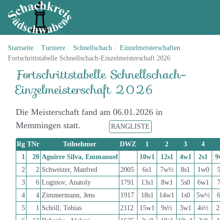
Startseite
Turniere
Schnellschach
Einzelmeisterschaften
Fortschrittstabelle Schnellschach-Einzelmeisterschaft 2026
Fortschrittstabelle Schnellschach-
Einzelmeisterschaft 2026
Die Meisterschaft fand am 06.01.2026 in
Memmingen statt.
RANGLISTE
Rg
TNr
Teilnehmer
DWZ
1
2
3
4
1
20
Aguirre Silva, Emmanuel
10w1
12s1
4w1
2s1
9
2
2
Schweizer, Manfred
2005
6s1
7w½
8s1
1w0
3
6
Loginov, Anatoly
1791
13s1
8w1
5s0
6w1
4
4
Zimmermann, Jens
1917
18s1
14w1
1s0
5w½
5
1
Schöll, Tobias
2112
15w1
9s½
3w1
4s½
2