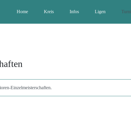
Home
Kreis
Infos
Ligen
Turni
haften
oren-Einzelmeisterschaften.