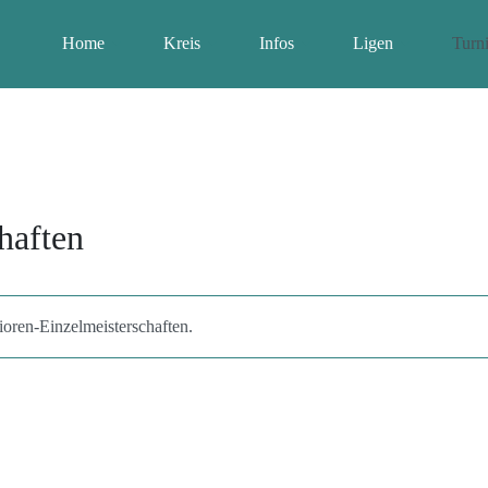
Home
Kreis
Infos
Ligen
Turni
haften
oren-Einzelmeisterschaften.