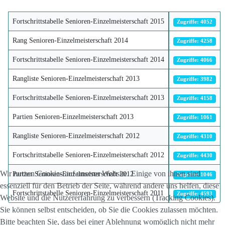
Fortschrittstabelle Senioren-Einzelmeisterschaft 2015
Zugriffe: 4052
Rang Senioren-Einzelmeisterschaft 2014
Zugriffe: 4258
Fortschrittstabelle Senioren-Einzelmeisterschaft 2014
Zugriffe: 4066
Rangliste Senioren-Einzelmeisterschaft 2013
Zugriffe: 3982
Fortschrittstabelle Senioren-Einzelmeisterschaft 2013
Zugriffe: 4158
Partien Senioren-Einzelmeisterschaft 2013
Zugriffe: 1061
Rangliste Senioren-Einzelmeisterschaft 2012
Zugriffe: 4310
Fortschrittstabelle Senioren-Einzelmeisterschaft 2012
Zugriffe: 4430
Wir nutzen Cookies auf unserer Website. Einige von ihnen sind
Partien Senioren-Einzelmeisterschaft 2012
Zugriffe: 1046
essenziell für den Betrieb der Seite, während andere uns helfen, diese
Fortschrittstabelle Senioren-Einzelmeisterschaft 2011
Zugriffe: 4593
Website und die Nutzererfahrung zu verbessern (Tracking Cookies).
Sie können selbst entscheiden, ob Sie die Cookies zulassen möchten.
Bitte beachten Sie, dass bei einer Ablehnung womöglich nicht mehr