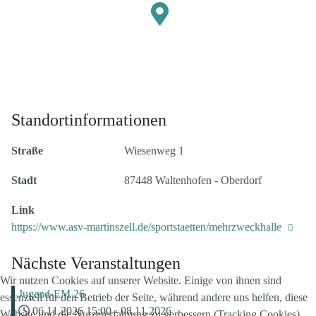
Standortinformationen
Straße
Wiesenweg 1
Stadt
87448 Waltenhofen - Oberdorf
Link
https://www.asv-martinszell.de/sportstaetten/mehrzweckhalle
Nächste Veranstaltungen
Wir nutzen Cookies auf unserer Website. Einige von ihnen sind
Jugend-EM 26
essenziell für den Betrieb der Seite, während andere uns helfen, diese
06.11.2026
15:00
-
08.11.2026
Website und die Nutzererfahrung zu verbessern (Tracking Cookies).