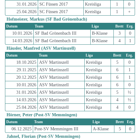
31.01.2026
SC Füssen 2017
Kreisliga
1
0
25.04.2026
SC Füssen 2017
Kreisliga
1
+
Hofmeister, Markus (SF Bad Grönenbach)
Datum
Team
Liga
Brett
Erg.
10.01.2026
SF Bad Grönenbach III
B-Klasse
3
0
14.03.2026
SF Bad Grönenbach III
B-Klasse
4
1
Häusler, Manfred (ASV Martinszell)
Datum
Team
Liga
Brett
Erg.
18.10.2025
ASV Martinszell
Kreisliga
5
0
29.11.2025
ASV Martinszell
Kreisliga
6
1
20.12.2025
ASV Martinszell
Kreisliga
6
1
10.01.2026
ASV Martinszell
Kreisliga
6
0
31.01.2026
ASV Martinszell
Kreisliga
5
½
14.03.2026
ASV Martinszell
Kreisliga
4
½
25.04.2026
ASV Martinszell
Kreisliga
4
0
Hörner, Peter (Post-SV Memmingen)
Datum
Team
Liga
Brett
Erg.
06.12.2025
Post-SV Memmingen III
A-Klasse
5
0
Jahnel, Florian (Post-SV Memmingen)