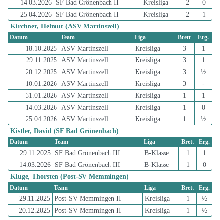
14.03.2026
SF Bad Grönenbach II
Kreisliga
2
0
25.04.2026
SF Bad Grönenbach II
Kreisliga
2
1
Kirchner, Helmut (ASV Martinszell)
Datum
Team
Liga
Brett
Erg.
18.10.2025
ASV Martinszell
Kreisliga
3
1
29.11.2025
ASV Martinszell
Kreisliga
3
1
20.12.2025
ASV Martinszell
Kreisliga
3
½
10.01.2026
ASV Martinszell
Kreisliga
3
-
31.01.2026
ASV Martinszell
Kreisliga
1
1
14.03.2026
ASV Martinszell
Kreisliga
1
0
25.04.2026
ASV Martinszell
Kreisliga
1
½
Kistler, David (SF Bad Grönenbach)
Datum
Team
Liga
Brett
Erg.
29.11.2025
SF Bad Grönenbach III
B-Klasse
1
1
14.03.2026
SF Bad Grönenbach III
B-Klasse
1
0
Kluge, Thorsten (Post-SV Memmingen)
Datum
Team
Liga
Brett
Erg.
29.11.2025
Post-SV Memmingen II
Kreisliga
1
½
20.12.2025
Post-SV Memmingen II
Kreisliga
1
½