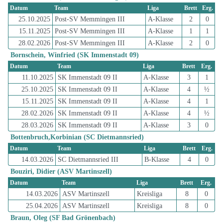
Datum
Team
Liga
Brett
Erg.
25.10.2025
Post-SV Memmingen III
A-Klasse
2
0
15.11.2025
Post-SV Memmingen III
A-Klasse
1
1
28.02.2026
Post-SV Memmingen III
A-Klasse
2
0
Bornschein, Winfried (SK Immenstadt 09)
Datum
Team
Liga
Brett
Erg.
11.10.2025
SK Immenstadt 09 II
A-Klasse
3
1
25.10.2025
SK Immenstadt 09 II
A-Klasse
4
½
15.11.2025
SK Immenstadt 09 II
A-Klasse
4
1
28.02.2026
SK Immenstadt 09 II
A-Klasse
4
½
28.03.2026
SK Immenstadt 09 II
A-Klasse
3
0
Bottenbruch,Korbinian (SC Dietmannsried)
Datum
Team
Liga
Brett
Erg.
14.03.2026
SC Dietmannsried III
B-Klasse
4
0
Bouziri, Didier (ASV Martinszell)
Datum
Team
Liga
Brett
Erg.
14.03.2026
ASV Martinszell
Kreisliga
8
0
25.04.2026
ASV Martinszell
Kreisliga
8
0
Braun, Oleg (SF Bad Grönenbach)