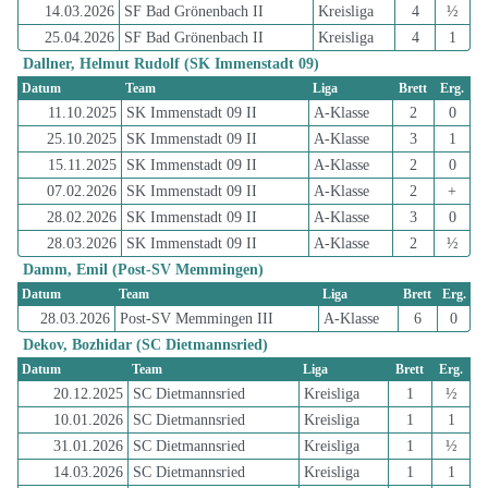
14.03.2026
SF Bad Grönenbach II
Kreisliga
4
½
25.04.2026
SF Bad Grönenbach II
Kreisliga
4
1
Dallner, Helmut Rudolf (SK Immenstadt 09)
Datum
Team
Liga
Brett
Erg.
11.10.2025
SK Immenstadt 09 II
A-Klasse
2
0
25.10.2025
SK Immenstadt 09 II
A-Klasse
3
1
15.11.2025
SK Immenstadt 09 II
A-Klasse
2
0
07.02.2026
SK Immenstadt 09 II
A-Klasse
2
+
28.02.2026
SK Immenstadt 09 II
A-Klasse
3
0
28.03.2026
SK Immenstadt 09 II
A-Klasse
2
½
Damm, Emil (Post-SV Memmingen)
Datum
Team
Liga
Brett
Erg.
28.03.2026
Post-SV Memmingen III
A-Klasse
6
0
Dekov, Bozhidar (SC Dietmannsried)
Datum
Team
Liga
Brett
Erg.
20.12.2025
SC Dietmannsried
Kreisliga
1
½
10.01.2026
SC Dietmannsried
Kreisliga
1
1
31.01.2026
SC Dietmannsried
Kreisliga
1
½
14.03.2026
SC Dietmannsried
Kreisliga
1
1