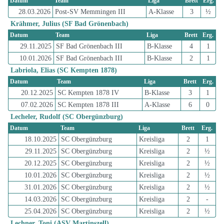
Datum
Team
Liga
Brett
Erg.
28.03.2026
Post-SV Memmingen III
A-Klasse
3
½
Krähmer, Julius (SF Bad Grönenbach)
Datum
Team
Liga
Brett
Erg.
29.11.2025
SF Bad Grönenbach III
B-Klasse
4
1
10.01.2026
SF Bad Grönenbach III
B-Klasse
2
1
Labriola, Elias (SC Kempten 1878)
Datum
Team
Liga
Brett
Erg.
20.12.2025
SC Kempten 1878 IV
B-Klasse
3
1
07.02.2026
SC Kempten 1878 III
A-Klasse
6
0
Lecheler, Rudolf (SC Obergünzburg)
Datum
Team
Liga
Brett
Erg.
18.10.2025
SC Obergünzburg
Kreisliga
2
1
29.11.2025
SC Obergünzburg
Kreisliga
2
½
20.12.2025
SC Obergünzburg
Kreisliga
2
½
10.01.2026
SC Obergünzburg
Kreisliga
2
½
31.01.2026
SC Obergünzburg
Kreisliga
2
½
14.03.2026
SC Obergünzburg
Kreisliga
2
-
25.04.2026
SC Obergünzburg
Kreisliga
2
½
Lechner, Toni (ASV Martinszell)