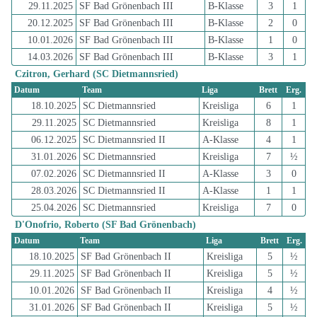
29.11.2025
SF Bad Grönenbach III
B-Klasse
3
1
20.12.2025
SF Bad Grönenbach III
B-Klasse
2
0
10.01.2026
SF Bad Grönenbach III
B-Klasse
1
0
14.03.2026
SF Bad Grönenbach III
B-Klasse
3
1
Czitron, Gerhard (SC Dietmannsried)
Datum
Team
Liga
Brett
Erg.
18.10.2025
SC Dietmannsried
Kreisliga
6
1
29.11.2025
SC Dietmannsried
Kreisliga
8
1
06.12.2025
SC Dietmannsried II
A-Klasse
4
1
31.01.2026
SC Dietmannsried
Kreisliga
7
½
07.02.2026
SC Dietmannsried II
A-Klasse
3
0
28.03.2026
SC Dietmannsried II
A-Klasse
1
1
25.04.2026
SC Dietmannsried
Kreisliga
7
0
D'Onofrio, Roberto (SF Bad Grönenbach)
Datum
Team
Liga
Brett
Erg.
18.10.2025
SF Bad Grönenbach II
Kreisliga
5
½
29.11.2025
SF Bad Grönenbach II
Kreisliga
5
½
10.01.2026
SF Bad Grönenbach II
Kreisliga
4
½
31.01.2026
SF Bad Grönenbach II
Kreisliga
5
½