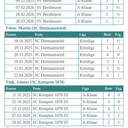
06.12.2025
SV Bernbeuren
A-Klasse
2
1
07.02.2026
SV Bernbeuren
A-Klasse
2
½
28.02.2026
SV Bernbeuren
A-Klasse
2
½
28.03.2026
SV Bernbeuren
A-Klasse
2
+
Felser, Martin (SC Dietmannsried)
Datum
Team
Liga
Brett
Erg.
18.10.2025
SC Dietmannsried
Kreisliga
1
½
29.11.2025
SC Dietmannsried
Kreisliga
3
1
20.12.2025
SC Dietmannsried
Kreisliga
4
0
10.01.2026
SC Dietmannsried
Kreisliga
3
1
31.01.2026
SC Dietmannsried
Kreisliga
3
½
25.04.2026
SC Dietmannsried
Kreisliga
4
1
Fink, Günter (SC Kempten 1878)
Datum
Team
Liga
Brett
Erg.
11.10.2025
SC Kempten 1878 III
A-Klasse
4
0
25.10.2025
SC Kempten 1878 III
A-Klasse
3
0
15.11.2025
SC Kempten 1878 III
A-Klasse
4
1
07.02.2026
SC Kempten 1878 III
A-Klasse
3
1
28.02.2026
SC Kempten 1878 III
A-Klasse
2
1