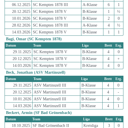
06.12.2025
SC Kempten 1878 III
A-Klasse
6
1
20.12.2025
SC Kempten 1878 V
B-Klasse
1
½
10.01.2026
SC Kempten 1878 V
B-Klasse
2
0
28.02.2026
SC Kempten 1878 III
A-Klasse
4
½
14.03.2026
SC Kempten 1878 V
B-Klasse
1
1
Bagi, Omar (SC Kempten 1878)
Datum
Team
Liga
Brett
Erg.
29.11.2025
SC Kempten 1878 V
B-Klasse
4
0
20.12.2025
SC Kempten 1878 V
B-Klasse
4
+
14.03.2026
SC Kempten 1878 V
B-Klasse
4
0
Beck, Jonathan (ASV Martinszell)
Datum
Team
Liga
Brett
Erg.
29.11.2025
ASV Martinszell III
B-Klasse
4
0
20.12.2025
ASV Martinszell III
B-Klasse
4
-
10.01.2026
ASV Martinszell III
B-Klasse
4
0
14.03.2026
ASV Martinszell III
B-Klasse
4
1
Beckert, Armin (SF Bad Grönenbach)
Datum
Team
Liga
Brett
Erg.
18.10.2025
SF Bad Grönenbach II
Kreisliga
3
0