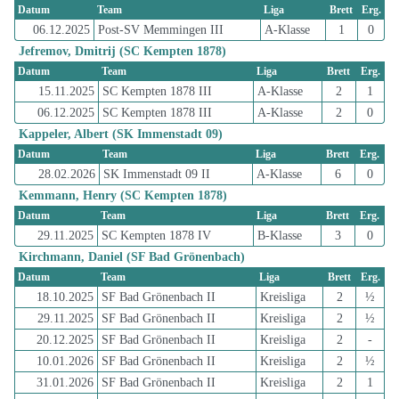
Datum
Team
Liga
Brett
Erg.
06.12.2025
Post-SV Memmingen III
A-Klasse
1
0
Jefremov, Dmitrij (SC Kempten 1878)
Datum
Team
Liga
Brett
Erg.
15.11.2025
SC Kempten 1878 III
A-Klasse
2
1
06.12.2025
SC Kempten 1878 III
A-Klasse
2
0
Kappeler, Albert (SK Immenstadt 09)
Datum
Team
Liga
Brett
Erg.
28.02.2026
SK Immenstadt 09 II
A-Klasse
6
0
Kemmann, Henry (SC Kempten 1878)
Datum
Team
Liga
Brett
Erg.
29.11.2025
SC Kempten 1878 IV
B-Klasse
3
0
Kirchmann, Daniel (SF Bad Grönenbach)
Datum
Team
Liga
Brett
Erg.
18.10.2025
SF Bad Grönenbach II
Kreisliga
2
½
29.11.2025
SF Bad Grönenbach II
Kreisliga
2
½
20.12.2025
SF Bad Grönenbach II
Kreisliga
2
-
10.01.2026
SF Bad Grönenbach II
Kreisliga
2
½
31.01.2026
SF Bad Grönenbach II
Kreisliga
2
1