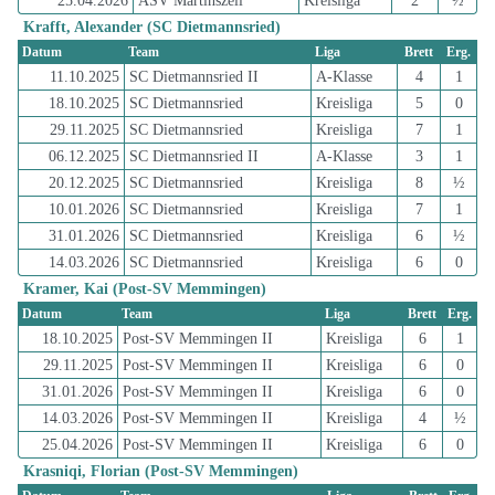
25.04.2026
ASV Martinszell
Kreisliga
2
½
Krafft, Alexander (SC Dietmannsried)
Datum
Team
Liga
Brett
Erg.
11.10.2025
SC Dietmannsried II
A-Klasse
4
1
18.10.2025
SC Dietmannsried
Kreisliga
5
0
29.11.2025
SC Dietmannsried
Kreisliga
7
1
06.12.2025
SC Dietmannsried II
A-Klasse
3
1
20.12.2025
SC Dietmannsried
Kreisliga
8
½
10.01.2026
SC Dietmannsried
Kreisliga
7
1
31.01.2026
SC Dietmannsried
Kreisliga
6
½
14.03.2026
SC Dietmannsried
Kreisliga
6
0
Kramer, Kai (Post-SV Memmingen)
Datum
Team
Liga
Brett
Erg.
18.10.2025
Post-SV Memmingen II
Kreisliga
6
1
29.11.2025
Post-SV Memmingen II
Kreisliga
6
0
31.01.2026
Post-SV Memmingen II
Kreisliga
6
0
14.03.2026
Post-SV Memmingen II
Kreisliga
4
½
25.04.2026
Post-SV Memmingen II
Kreisliga
6
0
Krasniqi, Florian (Post-SV Memmingen)