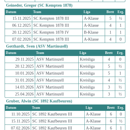
Geineder, Gregor (SC Kempten 1878)
Datum
Team
Liga
Brett
Erg.
15.11.2025
SC Kempten 1878 III
A-Klasse
5
½
06.12.2025
SC Kempten 1878 III
A-Klasse
4
1
20.12.2025
SC Kempten 1878 IV
B-Klasse
1
1
07.02.2026
SC Kempten 1878 III
A-Klasse
4
0
Gotthardt, Sven (ASV Martinszell)
Datum
Team
Liga
Brett
Erg.
29.11.2025
ASV Martinszell
Kreisliga
4
0
20.12.2025
ASV Martinszell
Kreisliga
5
½
10.01.2026
ASV Martinszell
Kreisliga
5
1
31.01.2026
ASV Martinszell
Kreisliga
4
½
14.03.2026
ASV Martinszell
Kreisliga
3
½
25.04.2026
ASV Martinszell
Kreisliga
3
½
Gruber, Alwin (SC 1892 Kaufbeuren)
Datum
Team
Liga
Brett
Erg.
11.10.2025
SC 1892 Kaufbeuren III
A-Klasse
6
0
15.11.2025
SC 1892 Kaufbeuren III
A-Klasse
6
½
07.02.2026
SC 1892 Kaufbeuren III
A-Klasse
6
1