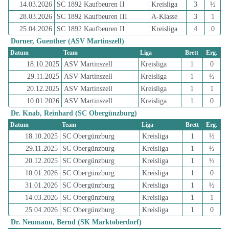
14.03.2026
SC 1892 Kaufbeuren II
Kreisliga
3
½
28.03.2026
SC 1892 Kaufbeuren III
A-Klasse
3
1
25.04.2026
SC 1892 Kaufbeuren II
Kreisliga
4
0
Dorner, Guenther (ASV Martinszell)
Datum
Team
Liga
Brett
Erg.
18.10.2025
ASV Martinszell
Kreisliga
1
0
29.11.2025
ASV Martinszell
Kreisliga
1
½
20.12.2025
ASV Martinszell
Kreisliga
1
1
10.01.2026
ASV Martinszell
Kreisliga
1
0
Dr. Knab, Reinhard (SC Obergünzburg)
Datum
Team
Liga
Brett
Erg.
18.10.2025
SC Obergünzburg
Kreisliga
1
½
29.11.2025
SC Obergünzburg
Kreisliga
1
½
20.12.2025
SC Obergünzburg
Kreisliga
1
½
10.01.2026
SC Obergünzburg
Kreisliga
1
0
31.01.2026
SC Obergünzburg
Kreisliga
1
½
14.03.2026
SC Obergünzburg
Kreisliga
1
1
25.04.2026
SC Obergünzburg
Kreisliga
1
0
Dr. Neumann, Bernd (SK Marktoberdorf)