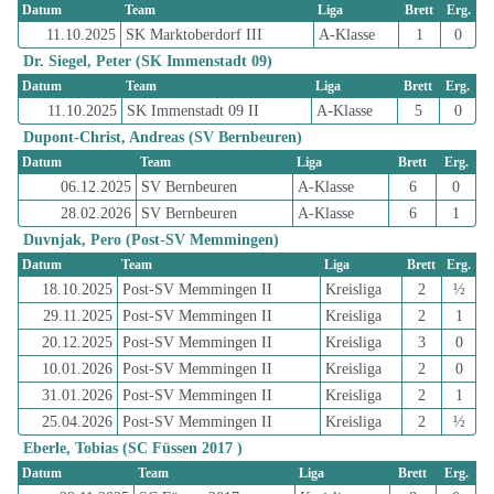
Datum
Team
Liga
Brett
Erg.
11.10.2025
SK Marktoberdorf III
A-Klasse
1
0
Dr. Siegel, Peter (SK Immenstadt 09)
Datum
Team
Liga
Brett
Erg.
11.10.2025
SK Immenstadt 09 II
A-Klasse
5
0
Dupont-Christ, Andreas (SV Bernbeuren)
Datum
Team
Liga
Brett
Erg.
06.12.2025
SV Bernbeuren
A-Klasse
6
0
28.02.2026
SV Bernbeuren
A-Klasse
6
1
Duvnjak, Pero (Post-SV Memmingen)
Datum
Team
Liga
Brett
Erg.
18.10.2025
Post-SV Memmingen II
Kreisliga
2
½
29.11.2025
Post-SV Memmingen II
Kreisliga
2
1
20.12.2025
Post-SV Memmingen II
Kreisliga
3
0
10.01.2026
Post-SV Memmingen II
Kreisliga
2
0
31.01.2026
Post-SV Memmingen II
Kreisliga
2
1
25.04.2026
Post-SV Memmingen II
Kreisliga
2
½
Eberle, Tobias (SC Füssen 2017 )
Datum
Team
Liga
Brett
Erg.