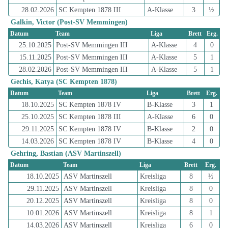
28.02.2026
SC Kempten 1878 III
A-Klasse
3
½
Galkin, Victor (Post-SV Memmingen)
Datum
Team
Liga
Brett
Erg.
25.10.2025
Post-SV Memmingen III
A-Klasse
4
0
15.11.2025
Post-SV Memmingen III
A-Klasse
5
1
28.02.2026
Post-SV Memmingen III
A-Klasse
5
1
Gechis, Katya (SC Kempten 1878)
Datum
Team
Liga
Brett
Erg.
18.10.2025
SC Kempten 1878 IV
B-Klasse
3
1
25.10.2025
SC Kempten 1878 III
A-Klasse
6
0
29.11.2025
SC Kempten 1878 IV
B-Klasse
2
0
14.03.2026
SC Kempten 1878 IV
B-Klasse
4
0
Gehring, Bastian (ASV Martinszell)
Datum
Team
Liga
Brett
Erg.
18.10.2025
ASV Martinszell
Kreisliga
8
½
29.11.2025
ASV Martinszell
Kreisliga
8
0
20.12.2025
ASV Martinszell
Kreisliga
8
0
10.01.2026
ASV Martinszell
Kreisliga
8
1
14.03.2026
ASV Martinszell
Kreisliga
6
0