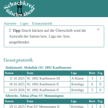
Startseite
Ligen
Einsatzstatistik
×
info
Tipp
Durch klicken auf die Überschrift wird die
Auswahl der Saison bzw. Liga ein- bzw.
ausgeblendet.
Einsatzstatistik
Alahjoussef, Abdullah (SC 1892 Kaufbeuren)
Datum
Team
Liga
Brett
Erg.
11.10.2025
SC 1892 Kaufbeuren III
A-Klasse
3
1
18.10.2025
SC 1892 Kaufbeuren II
Kreisliga
6
0
14.03.2026
SC 1892 Kaufbeuren II
Kreisliga
5
0
Albrecht, Tobias (Post-SV Memmingen)
Datum
Team
Liga
Brett
Erg.
29.11.2025
Post-SV Memmingen II
Kreisliga
3
0