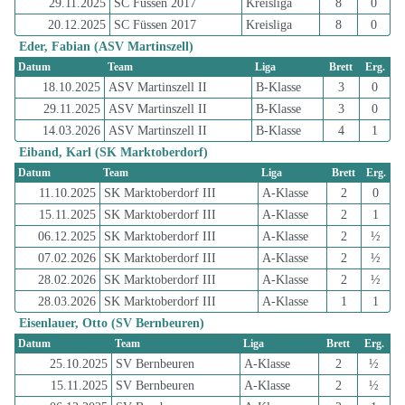
29.11.2025
SC Füssen 2017
Kreisliga
8
0
20.12.2025
SC Füssen 2017
Kreisliga
8
0
Eder, Fabian (ASV Martinszell)
Datum
Team
Liga
Brett
Erg.
18.10.2025
ASV Martinszell II
B-Klasse
3
0
29.11.2025
ASV Martinszell II
B-Klasse
3
0
14.03.2026
ASV Martinszell II
B-Klasse
4
1
Eiband, Karl (SK Marktoberdorf)
Datum
Team
Liga
Brett
Erg.
11.10.2025
SK Marktoberdorf III
A-Klasse
2
0
15.11.2025
SK Marktoberdorf III
A-Klasse
2
1
06.12.2025
SK Marktoberdorf III
A-Klasse
2
½
07.02.2026
SK Marktoberdorf III
A-Klasse
2
½
28.02.2026
SK Marktoberdorf III
A-Klasse
2
½
28.03.2026
SK Marktoberdorf III
A-Klasse
1
1
Eisenlauer, Otto (SV Bernbeuren)
Datum
Team
Liga
Brett
Erg.
25.10.2025
SV Bernbeuren
A-Klasse
2
½
15.11.2025
SV Bernbeuren
A-Klasse
2
½