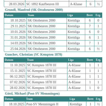
28.03.2026
SC 1892 Kaufbeuren III
A-Klasse
6
½
Grundl, Manfred (SK Ottobeuren 2000)
Datum
Team
Liga
Brett
Erg.
18.10.2025
SK Ottobeuren 2000
Kreisliga
6
0
29.11.2025
SK Ottobeuren 2000
Kreisliga
7
1
10.01.2026
SK Ottobeuren 2000
Kreisliga
6
0
31.01.2026
SK Ottobeuren 2000
Kreisliga
6
1
14.03.2026
SK Ottobeuren 2000
Kreisliga
7
1
25.04.2026
SK Ottobeuren 2000
Kreisliga
6
½
Gunchev, Christian (SC Kempten 1878)
Datum
Team
Liga
Brett
Erg.
11.10.2025
SC Kempten 1878 III
A-Klasse
1
1
15.11.2025
SC Kempten 1878 III
A-Klasse
1
1
06.12.2025
SC Kempten 1878 III
A-Klasse
1
1
07.02.2026
SC Kempten 1878 III
A-Klasse
1
1
28.02.2026
SC Kempten 1878 III
A-Klasse
1
0
Göttl, Michael (Post-SV Memmingen)
Datum
Team
Liga
Brett
Erg.
18.10.2025
Post-SV Memmingen II
Kreisliga
1
½