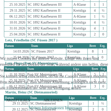
25.10.2025
SC 1892 Kaufbeuren III
A-Klasse
1
1
29.11.2025
SC 1892 Kaufbeuren II
Kreisliga
4
½
06.12.2025
SC 1892 Kaufbeuren III
A-Klasse
1
½
10.01.2026
SC 1892 Kaufbeuren II
Kreisliga
4
½
31.01.2026
SC 1892 Kaufbeuren II
Kreisliga
4
1
25.04.2026
SC 1892 Kaufbeuren II
Kreisliga
2
0
Lotz, Friedhelm (SC Füssen 2017 )
Datum
Team
Liga
Brett
Erg.
14.03.2026
SC Füssen 2017
Kreisliga
8
1
25.04.2026
SC Füssen 2017
Kreisliga
8
0
Wir nutzen Cookies auf unserer Website. Einige von ihnen sind
Lutz, Hugo (Post-SV Memmingen)
essenziell für den Betrieb der Seite, während andere uns helfen, diese
Datum
Team
Liga
Brett
Erg.
Website und die Nutzererfahrung zu verbessern (Tracking Cookies).
11.10.2025
Post-SV Memmingen III
A-Klasse
5
1
Sie können selbst entscheiden, ob Sie die Cookies zulassen möchten.
25.10.2025
Post-SV Memmingen III
A-Klasse
5
1
Bitte beachten Sie, dass bei einer Ablehnung womöglich nicht mehr
06.12.2025
Post-SV Memmingen III
A-Klasse
3
0
alle Funktionalitäten der Seite zur Verfügung stehen.
Martin, Heinz (SC Dietmannsried)
Datum
Team
Liga
Brett
Erg.
AKZEPTIEREN
ABLEHNEN
29.11.2025
SC Dietmannsried
Kreisliga
1
½
Weitere Informationen
Impressum
20.12.2025
SC Dietmannsried
Kreisliga
2
0