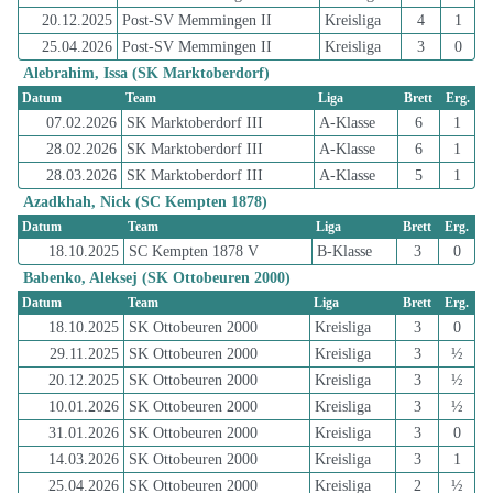
20.12.2025
Post-SV Memmingen II
Kreisliga
4
1
25.04.2026
Post-SV Memmingen II
Kreisliga
3
0
Alebrahim, Issa (SK Marktoberdorf)
Datum
Team
Liga
Brett
Erg.
07.02.2026
SK Marktoberdorf III
A-Klasse
6
1
28.02.2026
SK Marktoberdorf III
A-Klasse
6
1
28.03.2026
SK Marktoberdorf III
A-Klasse
5
1
Azadkhah, Nick (SC Kempten 1878)
Datum
Team
Liga
Brett
Erg.
18.10.2025
SC Kempten 1878 V
B-Klasse
3
0
Babenko, Aleksej (SK Ottobeuren 2000)
Datum
Team
Liga
Brett
Erg.
18.10.2025
SK Ottobeuren 2000
Kreisliga
3
0
29.11.2025
SK Ottobeuren 2000
Kreisliga
3
½
20.12.2025
SK Ottobeuren 2000
Kreisliga
3
½
10.01.2026
SK Ottobeuren 2000
Kreisliga
3
½
31.01.2026
SK Ottobeuren 2000
Kreisliga
3
0
14.03.2026
SK Ottobeuren 2000
Kreisliga
3
1
25.04.2026
SK Ottobeuren 2000
Kreisliga
2
½