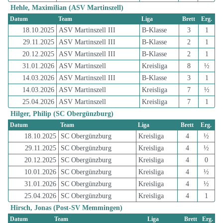
Hehle, Maximilian (ASV Martinszell)
Datum
Team
Liga
Brett
Erg.
18.10.2025
ASV Martinszell III
B-Klasse
3
1
29.11.2025
ASV Martinszell III
B-Klasse
2
1
20.12.2025
ASV Martinszell III
B-Klasse
2
1
31.01.2026
ASV Martinszell
Kreisliga
8
½
14.03.2026
ASV Martinszell III
B-Klasse
3
1
14.03.2026
ASV Martinszell
Kreisliga
7
½
25.04.2026
ASV Martinszell
Kreisliga
7
1
Hilger, Philip (SC Obergünzburg)
Datum
Team
Liga
Brett
Erg.
18.10.2025
SC Obergünzburg
Kreisliga
4
½
29.11.2025
SC Obergünzburg
Kreisliga
4
½
20.12.2025
SC Obergünzburg
Kreisliga
4
0
10.01.2026
SC Obergünzburg
Kreisliga
4
½
31.01.2026
SC Obergünzburg
Kreisliga
4
½
25.04.2026
SC Obergünzburg
Kreisliga
4
1
Hirsch, Jonas (Post-SV Memmingen)
Datum
Team
Liga
Brett
Erg.