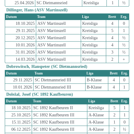
25.04.2026
SC Dietmannsried
Kreisliga
1
½
Dillinger, Hans (ASV Martinszell)
Datum
Team
Liga
Brett
Erg.
18.10.2025
ASV Martinszell
Kreisliga
4
0
29.11.2025
ASV Martinszell
Kreisliga
5
1
20.12.2025
ASV Martinszell
Kreisliga
4
½
10.01.2026
ASV Martinszell
Kreisliga
4
½
31.01.2026
ASV Martinszell
Kreisliga
3
½
14.03.2026
ASV Martinszell
Kreisliga
2
+
Dobrowitsch, Hanspeter (SC Dietmannsried)
Datum
Team
Liga
Brett
Erg.
29.11.2025
SC Dietmannsried III
B-Klasse
4
0
10.01.2026
SC Dietmannsried III
B-Klasse
4
1
Doležal, Josef (SC 1892 Kaufbeuren)
Datum
Team
Liga
Brett
Erg.
18.10.2025
SC 1892 Kaufbeuren II
Kreisliga
5
1
25.10.2025
SC 1892 Kaufbeuren III
A-Klasse
2
1
15.11.2025
SC 1892 Kaufbeuren III
A-Klasse
1
0
06.12.2025
SC 1892 Kaufbeuren III
A-Klasse
2
½