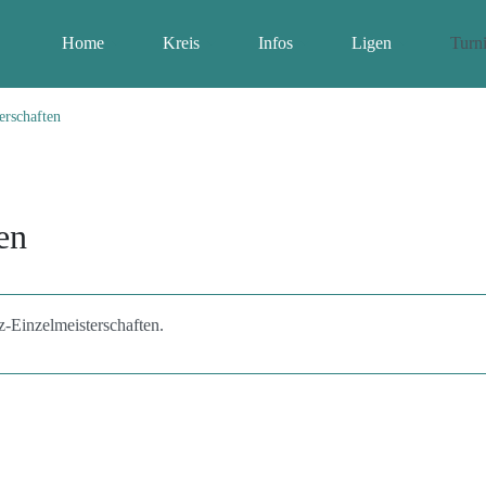
Home
Kreis
Infos
Ligen
Turni
erschaften
en
-Einzelmeisterschaften.