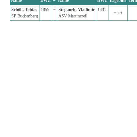
Name
DWZ
−
Name
DWZ
Ergebnis
Ter
Schöll, Tobias
1855
−
Stepanek, Vladimir
1431
− : +
SF Buchenberg
ASV Martinszell