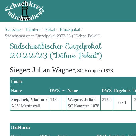
Startseite
Turniere
Pokal
Einzelpokal
Südschwäbischer Einzelpokal 2022/23 ("Dähne-Pokal")
Südschwäbischer Einzelpokal
2022/23 ("Dähne-Pokal")
Sieger: Julian Wagner
, SC Kempten 1878
Finale
Name
DWZ
−
Name
DWZ
Ergebnis
T
Stepanek, Vladimir
1452
−
Wagner, Julian
2122
3
0 : 1
ASV Martinszell
SC Kempten 1878
Halbfinale