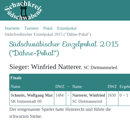
Startseite
Turniere
Pokal
Einzelpokal
Südschwäbischer Einzelpokal 2015 ("Dähne-Pokal")
Südschwäbischer Einzelpokal 2015
("Dähne-Pokal")
Sieger: Winfried Natterer
, SC Dietmannsried
Finale
Name
DWZ
−
Name
DWZ
Ergeb
Schmitt, Wolfgang Max
1484
−
Natterer, Winfried
1650
0 − 1
SK Immenstadt 09
SC Dietmannsried
Der erstgenannte Spieler hatte Heimrecht und führte die
schwarzen Steine.