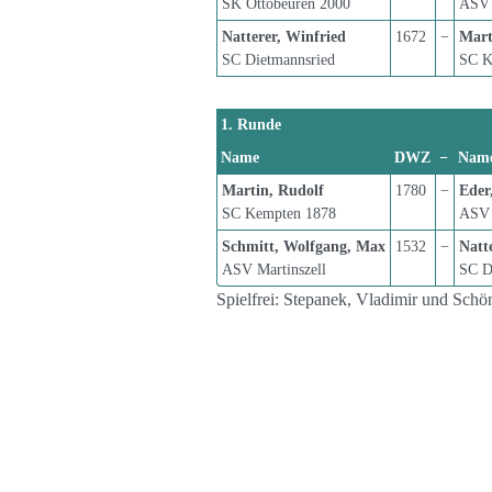
SK Ottobeuren 2000
ASV 
Natterer, Winfried
1672
−
Mart
SC Dietmannsried
SC K
1. Runde
Name
DWZ
−
Nam
Martin, Rudolf
1780
−
Eder
SC Kempten 1878
ASV 
Schmitt, Wolfgang, Max
1532
−
Natt
ASV Martinszell
SC D
Spielfrei: Stepanek, Vladimir und Schö