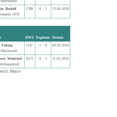
Martinszell
in, Rudolf
1780
0 − 1
13.04.2018
empten 1878
e
DWZ
Ergebnis
Termin
, Fabian
1147
1 − 0
09.03.2018
Martinszell
erer, Winfried
1672
0 − 1
11.03.2018
ietmannsried
neich, Marco