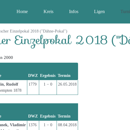
Home
Kreis
Infos
Ligen
Turni
scher Einzelpokal 2018 ("Dähne-Pokal")
er Einzelpokal 2018 ("D
en 2000
e
DWZ
Ergebnis
Termin
in, Rudolf
1779
1 − 0
26.05.2018
empten 1878
e
DWZ
Ergebnis
Termin
anek, Vladimir
1376
1 − 0
08.04.2018