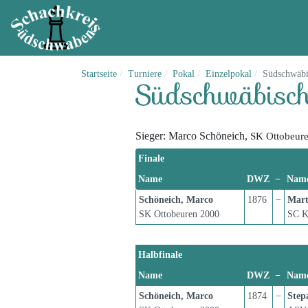
Startseite
Turniere
Pokal
Einzelpokal
Südschwäbi
Südschwäbisch
Sieger: Marco Schöneich,
SK Ottobeur
Finale
Name
DWZ
−
Nam
Schöneich, Marco
1876
−
Mart
SK Ottobeuren 2000
SC K
Halbfinale
Name
DWZ
−
Nam
Schöneich, Marco
1874
−
Step