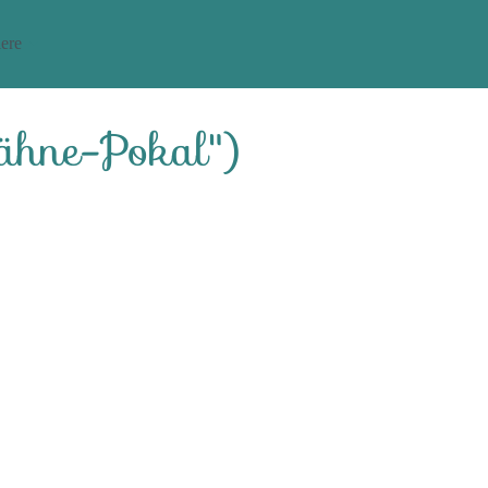
ere
ähne-Pokal")