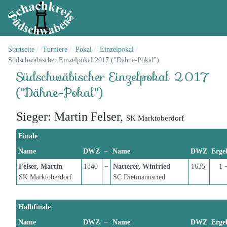
Startseite
Turniere
Pokal
Einzelpokal
Südschwäbischer Einzelpokal 2017 ("Dähne-Pokal")
Südschwäbischer Einzelpokal 2017
("Dähne-Pokal")
Sieger: Martin Felser,
SK Marktoberdorf
Finale
Name
DWZ
−
Name
DWZ
Erge
Felser, Martin
1840
−
Natterer, Winfried
1635
1 
SK Marktoberdorf
SC Dietmannsried
Halbfinale
Name
DWZ
−
Name
DWZ
Erge