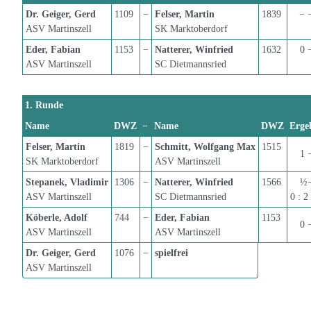
Dr. Geiger, Gerd
1109
−
Felser, Martin
1839
− 
ASV Martinszell
SK Marktoberdorf
Eder, Fabian
1153
−
Natterer, Winfried
1632
0 
ASV Martinszell
SC Dietmannsried
1. Runde
Name
DWZ
−
Name
DWZ
Erge
Felser, Martin
1819
−
Schmitt, Wolfgang Max
1515
1 
SK Marktoberdorf
ASV Martinszell
Stepanek, Vladimir
1306
−
Natterer, Winfried
1566
½
ASV Martinszell
SC Dietmannsried
0 : 2
Köberle, Adolf
744
−
Eder, Fabian
1153
0 
ASV Martinszell
ASV Martinszell
Dr. Geiger, Gerd
1076
−
spielfrei
ASV Martinszell