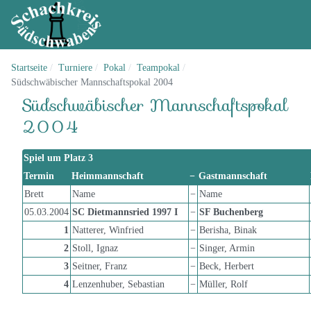
Startseite
Turniere
Pokal
Teampokal
Südschwäbischer Mannschaftspokal 2004
Südschwäbischer Mannschaftspokal
2004
Spiel um Platz 3
Termin
Heimmannschaft
−
Gastmannschaft
Brett
Name
−
Name
05.03.2004
SC Dietmannsried 1997 I
−
SF Buchenberg
1
Natterer, Winfried
−
Berisha, Binak
2
Stoll, Ignaz
−
Singer, Armin
3
Seitner, Franz
−
Beck, Herbert
4
Lenzenhuber, Sebastian
−
Müller, Rolf