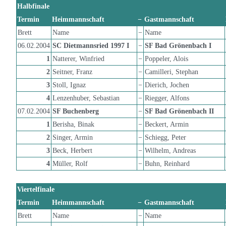
Halbfinale
Termin
Heimmannschaft
−
Gastmannschaft
Brett
Name
−
Name
06.02.2004
SC Dietmannsried 1997 I
−
SF Bad Grönenbach I
1
Natterer, Winfried
−
Poppeler, Alois
2
Seitner, Franz
−
Camilleri, Stephan
3
Stoll, Ignaz
−
Dierich, Jochen
4
Lenzenhuber, Sebastian
−
Riegger, Alfons
07.02.2004
SF Buchenberg
−
SF Bad Grönenbach II
1
Berisha, Binak
−
Beckert, Armin
2
Singer, Armin
−
Schiegg, Peter
3
Beck, Herbert
−
Wilhelm, Andreas
4
Müller, Rolf
−
Buhn, Reinhard
Viertelfinale
Termin
Heimmannschaft
−
Gastmannschaft
Brett
Name
−
Name