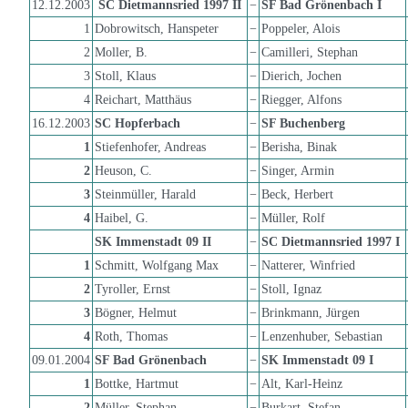
12.12.2003
SC Dietmannsried 1997 II
−
SF Bad Grönenbach I
1
Dobrowitsch, Hanspeter
−
Poppeler, Alois
2
Moller, B.
−
Camilleri, Stephan
3
Stoll, Klaus
−
Dierich, Jochen
4
Reichart, Matthäus
−
Riegger, Alfons
16.12.2003
SC Hopferbach
−
SF Buchenberg
1
Stiefenhofer, Andreas
−
Berisha, Binak
2
Heuson, C.
−
Singer, Armin
3
Steinmüller, Harald
−
Beck, Herbert
4
Haibel, G.
−
Müller, Rolf
SK Immenstadt 09 II
−
SC Dietmannsried 1997 I
1
Schmitt, Wolfgang Max
−
Natterer, Winfried
2
Tyroller, Ernst
−
Stoll, Ignaz
3
Bögner, Helmut
−
Brinkmann, Jürgen
4
Roth, Thomas
−
Lenzenhuber, Sebastian
09.01.2004
SF Bad Grönenbach
−
SK Immenstadt 09 I
1
Bottke, Hartmut
−
Alt, Karl-Heinz
2
Müller, Stephan
−
Burkart, Stefan