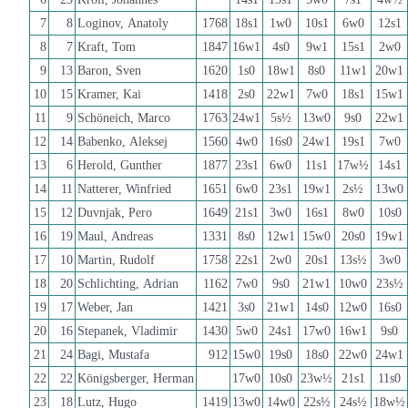
7
8
Loginov, Anatoly
1768
18s1
1w0
10s1
6w0
12s1
8
7
Kraft, Tom
1847
16w1
4s0
9w1
15s1
2w0
9
13
Baron, Sven
1620
1s0
18w1
8s0
11w1
20w1
10
15
Kramer, Kai
1418
2s0
22w1
7w0
18s1
15w1
11
9
Schöneich, Marco
1763
24w1
5s½
13w0
9s0
22w1
12
14
Babenko, Aleksej
1560
4w0
16s0
24w1
19s1
7w0
13
6
Herold, Gunther
1877
23s1
6w0
11s1
17w½
14s1
14
11
Natterer, Winfried
1651
6w0
23s1
19w1
2s½
13w0
15
12
Duvnjak, Pero
1649
21s1
3w0
16s1
8w0
10s0
16
19
Maul, Andreas
1331
8s0
12w1
15w0
20s0
19w1
17
10
Martin, Rudolf
1758
22s1
2w0
20s1
13s½
3w0
18
20
Schlichting, Adrian
1162
7w0
9s0
21w1
10w0
23s½
19
17
Weber, Jan
1421
3s0
21w1
14s0
12w0
16s0
20
16
Stepanek, Vladimir
1430
5w0
24s1
17w0
16w1
9s0
21
24
Bagi, Mustafa
912
15w0
19s0
18s0
22w0
24w1
22
22
Königsberger, Herman
17w0
10s0
23w½
21s1
11s0
23
18
Lutz, Hugo
1419
13w0
14w0
22s½
24s½
18w½