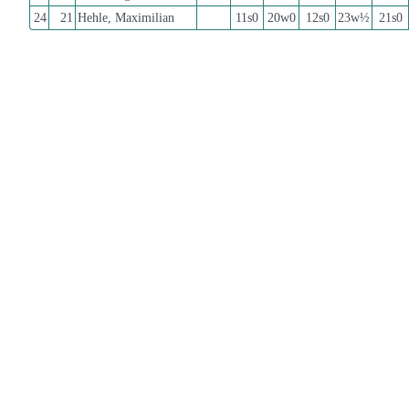
24
21
Hehle, Maximilian
11s0
20w0
12s0
23w½
21s0