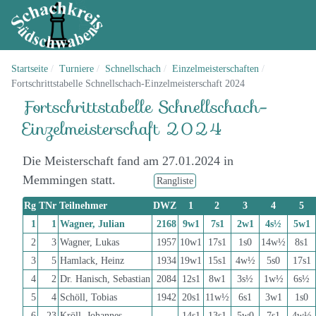
Startseite
Turniere
Schnellschach
Einzelmeisterschaften
Fortschrittstabelle Schnellschach-Einzelmeisterschaft 2024
Fortschrittstabelle Schnellschach-
Einzelmeisterschaft 2024
Die Meisterschaft fand am 27.01.2024 in
Memmingen statt.
Rangliste
Rg
TNr
Teilnehmer
DWZ
1
2
3
4
5
1
1
Wagner, Julian
2168
9w1
7s1
2w1
4s½
5w1
2
3
Wagner, Lukas
1957
10w1
17s1
1s0
14w½
8s1
3
5
Hamlack, Heinz
1934
19w1
15s1
4w½
5s0
17s1
4
2
Dr. Hanisch, Sebastian
2084
12s1
8w1
3s½
1w½
6s½
5
4
Schöll, Tobias
1942
20s1
11w½
6s1
3w1
1s0
6
23
Kröll, Johannes
14s1
13s1
5w0
7s1
4w½