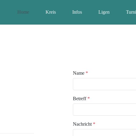
Home
Kreis
Infos
Ligen
Turni
Name
*
Betreff
*
Nachricht
*