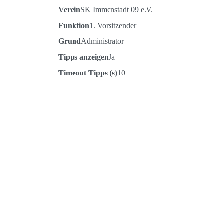
Verein
SK Immenstadt 09 e.V.
Funktion
1. Vorsitzender
Grund
Administrator
Tipps anzeigen
Ja
Timeout Tipps (s)
10