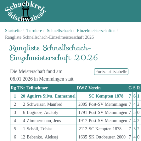
Startseite
Turniere
Schnellschach
Einzelmeisterschaften
Rangliste Schnellschach-Einzelmeisterschaft 2026
Rangliste Schnellschach-
Einzelmeisterschaft 2026
Die Meisterschaft fand am
Fortschrittstabelle
06.01.2026 in Memmingen statt.
Rg
TNr
Teilnehmer
DWZ
Verein
G
S
R
1
20
Aguirre Silva, Emmanuel
SC Kempten 1878
7
6
1
2
2
Schweizer, Manfred
2005
Post-SV Memmingen
7
4
2
3
6
Loginov, Anatoly
1791
Post-SV Memmingen
7
5
0
4
4
Zimmermann, Jens
1917
Post-SV Memmingen
7
4
2
5
1
Schöll, Tobias
2112
SC Kempten 1878
7
3
2
6
12
Babenko, Aleksej
1635
SK Ottobeuren 2000
7
4
0