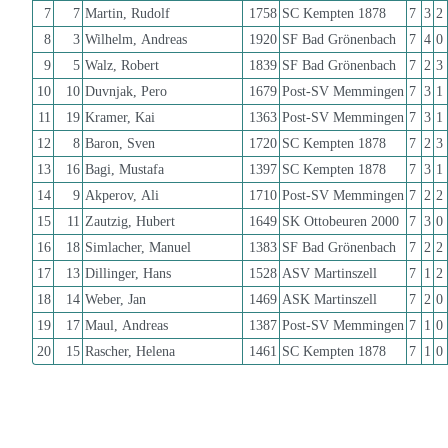
7
7
Martin, Rudolf
1758
SC Kempten 1878
7
3
2
8
3
Wilhelm, Andreas
1920
SF Bad Grönenbach
7
4
0
9
5
Walz, Robert
1839
SF Bad Grönenbach
7
2
3
10
10
Duvnjak, Pero
1679
Post-SV Memmingen
7
3
1
11
19
Kramer, Kai
1363
Post-SV Memmingen
7
3
1
12
8
Baron, Sven
1720
SC Kempten 1878
7
2
3
13
16
Bagi, Mustafa
1397
SC Kempten 1878
7
3
1
14
9
Akperov, Ali
1710
Post-SV Memmingen
7
2
2
15
11
Zautzig, Hubert
1649
SK Ottobeuren 2000
7
3
0
16
18
Simlacher, Manuel
1383
SF Bad Grönenbach
7
2
2
17
13
Dillinger, Hans
1528
ASV Martinszell
7
1
2
18
14
Weber, Jan
1469
ASK Martinszell
7
2
0
19
17
Maul, Andreas
1387
Post-SV Memmingen
7
1
0
20
15
Rascher, Helena
1461
SC Kempten 1878
7
1
0