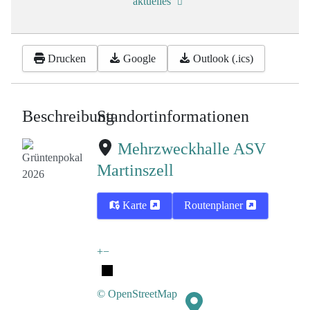
aktuelles
Drucken
Google
Outlook (.ics)
Beschreibung
Standortinformationen
Mehrzweckhalle ASV
Martinszell
Karte
Routenplaner
+
−
© OpenStreetMap