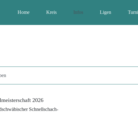
Home
Kreis
Infos
Ligen
Turni
ben
meisterschaft 2026
dschwäbischer Schnellschach-